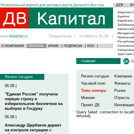
Региональный журнал для деловых кругов Дальнего Востока
АТР
Р
Амурская о
Бурятия
Еврейская 
Забайкаль
Камчатский
Магаданска
www.
dvkapital.ru
Понедельник
|
10 Августа, 01:39
|
Приморски
Республика
О КОМПАНИИ
РЕКЛАМА
АРХИВ
|
ПОДПИСКА
|
RSS
|
Сахалинска
Хабаровски
Чукотский 
главная
Р
Регион сегодня
Компании
Регион сегодня
Часовой пояс
Финансы
06.08 |
Тема номера
Рынки
"Единая Россия" получила
Мнение
Отрасль
первую строку в
избирательном бюллетене на
Проект ДК
Инновации
выборах в Госдуму
Query failed: connection to loca
refused).
06.08 |
Александр Щербаков держит
на контроле ситуацию с