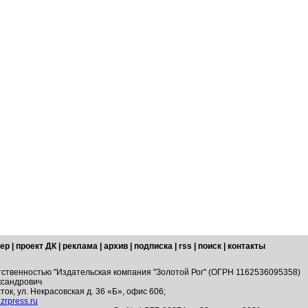
ер
|
проект ДК
|
реклама
|
архив
|
подписка
|
rss
|
поиск
|
контакты
тственностью "Издательская компания "Золотой Рог" (ОГРН 1162536095358)
ксандрович
ток, ул. Некрасовская д. 36 «Б», офис 606;
zrpress.ru