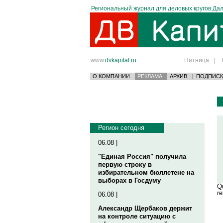
Региональный журнал для деловых кругов Дал
www.
dvkapital.ru
Пятница
|
О КОМПАНИИ
РЕКЛАМА
АРХИВ
|
ПОДПИСК
Регион сегодня
06.08 |
"Единая Россия" получила
первую строку в
избирательном бюллетене на
выборах в Госдуму
Qu
re
06.08 |
Александр Щербаков держит
на контроле ситуацию с