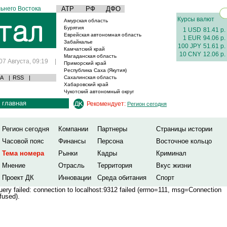
ьнего Востока
АТР
РФ
ДФО
Курсы валют
Амурская область
Бурятия
1 USD
81.41 р.
Еврейская автономная область
1 EUR
94.06 р.
Забайкалье
100 JPY
51.61 р.
Камчатский край
10 CNY
12.06 р.
Магаданская область
07 Августа, 09:19
|
Приморский край
Республика Саха (Якутия)
А
|
RSS
|
Сахалинская область
Хабаровский край
Чукотский автономный округ
главная
Рекомендует:
Регион сегодня
Регион сегодня
Компании
Партнеры
Страницы истории
Часовой пояс
Финансы
Персона
Восточное кольцо
Тема номера
Рынки
Кадры
Криминал
Мнение
Отрасль
Территория
Вкус жизни
Проект ДК
Инновации
Среда обитания
Спорт
ery failed: connection to localhost:9312 failed (errno=111, msg=Connection
fused).