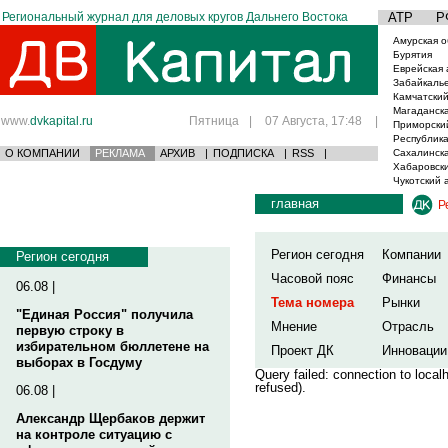
Региональный журнал для деловых кругов Дальнего Востока
АТР
Р
Амурская о
Бурятия
Еврейская 
Забайкаль
Камчатский
Магаданска
www.
dvkapital.ru
Пятница
|
07 Августа, 17:48
|
Приморски
Республика
О КОМПАНИИ
РЕКЛАМА
АРХИВ
|
ПОДПИСКА
|
RSS
|
Сахалинска
Хабаровски
Чукотский 
главная
Р
Регион сегодня
Компании
Регион сегодня
Часовой пояс
Финансы
06.08 |
Тема номера
Рынки
"Единая Россия" получила
Мнение
Отрасль
первую строку в
избирательном бюллетене на
Проект ДК
Инновации
выборах в Госдуму
Query failed: connection to loca
refused).
06.08 |
Александр Щербаков держит
на контроле ситуацию с