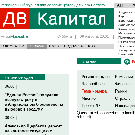
Региональный журнал для деловых кругов Дальнего Востока
АТР
Р
Амурская о
Бурятия
Еврейская 
Забайкаль
Камчатский
Магаданска
www.
dvkapital.ru
Суббота
|
08 Августа, 20:01
|
Приморски
Республика
О КОМПАНИИ
РЕКЛАМА
АРХИВ
|
ПОДПИСКА
|
RSS
|
Сахалинска
Хабаровски
Чукотский 
главная
Р
Регион сегодня
Компании
Регион сегодня
Часовой пояс
Финансы
06.08 |
Тема номера
Рынки
"Единая Россия" получила
Мнение
Отрасль
первую строку в
избирательном бюллетене на
Проект ДК
Инновации
выборах в Госдуму
Query failed: connection to loca
refused).
06.08 |
Александр Щербаков держит
на контроле ситуацию с