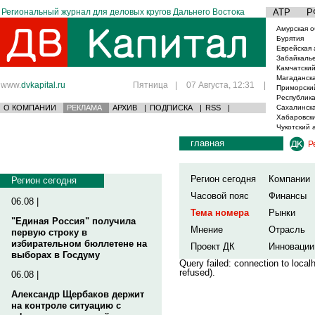
Региональный журнал для деловых кругов Дальнего Востока
АТР
Р
Амурская о
Бурятия
Еврейская 
Забайкаль
Камчатский
Магаданска
www.
dvkapital.ru
Пятница
|
07 Августа, 12:31
|
Приморски
Республика
О КОМПАНИИ
РЕКЛАМА
АРХИВ
|
ПОДПИСКА
|
RSS
|
Сахалинска
Хабаровски
Чукотский 
главная
Р
Регион сегодня
Компании
Регион сегодня
Часовой пояс
Финансы
06.08 |
Тема номера
Рынки
"Единая Россия" получила
Мнение
Отрасль
первую строку в
избирательном бюллетене на
Проект ДК
Инновации
выборах в Госдуму
Query failed: connection to loca
refused).
06.08 |
Александр Щербаков держит
на контроле ситуацию с