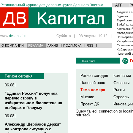
Региональный журнал для деловых кругов Дальнего Востока
АТР
Р
Амурская о
Бурятия
Еврейская 
Забайкаль
Камчатский
Магаданска
www.
dvkapital.ru
Суббота
|
08 Августа, 19:12
|
Приморски
Республика
О КОМПАНИИ
РЕКЛАМА
АРХИВ
|
ПОДПИСКА
|
RSS
|
Сахалинска
Хабаровски
Чукотский 
главная
Р
Регион сегодня
Компании
Регион сегодня
Часовой пояс
Финансы
06.08 |
Тема номера
Рынки
"Единая Россия" получила
Мнение
Отрасль
первую строку в
избирательном бюллетене на
Проект ДК
Инновации
выборах в Госдуму
Query failed: connection to loca
refused).
06.08 |
Александр Щербаков держит
на контроле ситуацию с