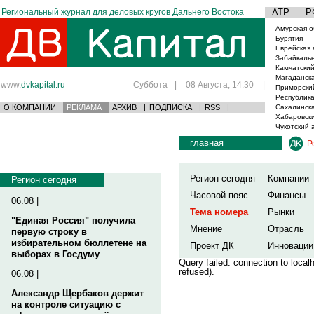
Региональный журнал для деловых кругов Дальнего Востока
АТР
Р
Амурская о
Бурятия
Еврейская 
Забайкаль
Камчатский
Магаданска
www.
dvkapital.ru
Суббота
|
08 Августа, 14:30
|
Приморски
Республика
О КОМПАНИИ
РЕКЛАМА
АРХИВ
|
ПОДПИСКА
|
RSS
|
Сахалинска
Хабаровски
Чукотский 
главная
Р
Регион сегодня
Компании
Регион сегодня
Часовой пояс
Финансы
06.08 |
Тема номера
Рынки
"Единая Россия" получила
Мнение
Отрасль
первую строку в
избирательном бюллетене на
Проект ДК
Инновации
выборах в Госдуму
Query failed: connection to loca
refused).
06.08 |
Александр Щербаков держит
на контроле ситуацию с