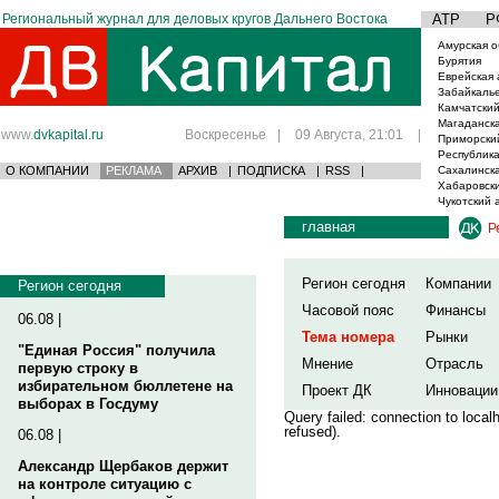
Региональный журнал для деловых кругов Дальнего Востока
АТР
Р
Амурская о
Бурятия
Еврейская 
Забайкаль
Камчатский
Магаданска
www.
dvkapital.ru
Воскресенье
|
09 Августа, 21:01
|
Приморски
Республика
О КОМПАНИИ
РЕКЛАМА
АРХИВ
|
ПОДПИСКА
|
RSS
|
Сахалинска
Хабаровски
Чукотский 
главная
Р
Регион сегодня
Компании
Регион сегодня
Часовой пояс
Финансы
06.08 |
Тема номера
Рынки
"Единая Россия" получила
Мнение
Отрасль
первую строку в
избирательном бюллетене на
Проект ДК
Инновации
выборах в Госдуму
Query failed: connection to loca
refused).
06.08 |
Александр Щербаков держит
на контроле ситуацию с