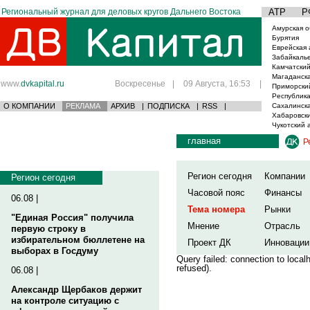
Региональный журнал для деловых кругов Дальнего Востока
АТР
Р
Амурская о
Бурятия
Еврейская 
Забайкаль
Камчатский
Магаданска
www.
dvkapital.ru
Воскресенье
|
09 Августа, 16:53
|
Приморски
Республика
О КОМПАНИИ
РЕКЛАМА
АРХИВ
|
ПОДПИСКА
|
RSS
|
Сахалинска
Хабаровски
Чукотский 
главная
Р
Регион сегодня
Компании
Регион сегодня
Часовой пояс
Финансы
06.08 |
Тема номера
Рынки
"Единая Россия" получила
Мнение
Отрасль
первую строку в
избирательном бюллетене на
Проект ДК
Инновации
выборах в Госдуму
Query failed: connection to loca
refused).
06.08 |
Александр Щербаков держит
на контроле ситуацию с