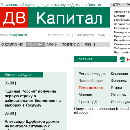
Региональный журнал для деловых кругов Дальнего Востока
АТР
Р
Амурская о
Бурятия
Еврейская 
Забайкаль
Камчатский
Магаданска
www.
dvkapital.ru
Воскресенье
|
09 Августа, 15:46
|
Приморски
Республика
О КОМПАНИИ
РЕКЛАМА
АРХИВ
|
ПОДПИСКА
|
RSS
|
Сахалинска
Хабаровски
Чукотский 
главная
Р
Регион сегодня
Компании
Регион сегодня
Часовой пояс
Финансы
06.08 |
Тема номера
Рынки
"Единая Россия" получила
Мнение
Отрасль
первую строку в
избирательном бюллетене на
Проект ДК
Инновации
выборах в Госдуму
Query failed: connection to loca
refused).
06.08 |
Александр Щербаков держит
на контроле ситуацию с