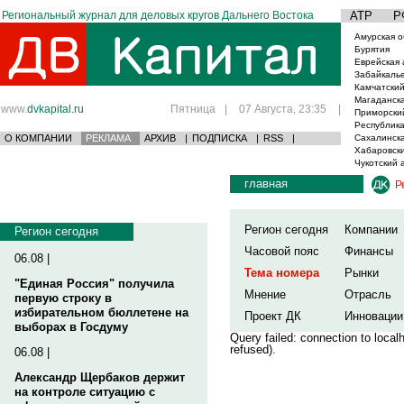
Региональный журнал для деловых кругов Дальнего Востока
АТР
Р
Амурская о
Бурятия
Еврейская 
Забайкаль
Камчатский
Магаданска
www.
dvkapital.ru
Пятница
|
07 Августа, 23:35
|
Приморски
Республика
О КОМПАНИИ
РЕКЛАМА
АРХИВ
|
ПОДПИСКА
|
RSS
|
Сахалинска
Хабаровски
Чукотский 
главная
Р
Регион сегодня
Компании
Регион сегодня
Часовой пояс
Финансы
06.08 |
Тема номера
Рынки
"Единая Россия" получила
Мнение
Отрасль
первую строку в
избирательном бюллетене на
Проект ДК
Инновации
выборах в Госдуму
Query failed: connection to loca
refused).
06.08 |
Александр Щербаков держит
на контроле ситуацию с