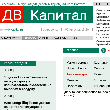
Региональный журнал для деловых кругов Дальнего Востока
АТР
Р
Амурская о
Бурятия
Еврейская 
Забайкаль
Камчатский
Магаданска
www.
dvkapital.ru
Воскресенье
|
09 Августа, 13:20
|
Приморски
Республика
О КОМПАНИИ
РЕКЛАМА
АРХИВ
|
ПОДПИСКА
|
RSS
|
Сахалинска
Хабаровски
Чукотский 
главная
Р
Регион сегодня
Компании
Регион сегодня
Часовой пояс
Финансы
06.08 |
Тема номера
Рынки
"Единая Россия" получила
Мнение
Отрасль
первую строку в
избирательном бюллетене на
Проект ДК
Инновации
выборах в Госдуму
Query failed: connection to loca
refused).
06.08 |
Александр Щербаков держит
на контроле ситуацию с