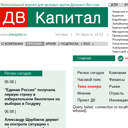
Региональный журнал для деловых кругов Дальнего Востока
АТР
Р
Амурская о
Бурятия
Еврейская 
Забайкаль
Камчатский
Магаданска
www.
dvkapital.ru
Четверг
|
06 Августа, 16:52
|
Приморски
Республика
О КОМПАНИИ
РЕКЛАМА
АРХИВ
|
ПОДПИСКА
|
RSS
|
Сахалинска
Хабаровски
Чукотский 
главная
Р
Регион сегодня
Компании
Регион сегодня
Часовой пояс
Финансы
06.08 |
Тема номера
Рынки
"Единая Россия" получила
Мнение
Отрасль
первую строку в
избирательном бюллетене на
Проект ДК
Инновации
выборах в Госдуму
Query failed: connection to loca
refused).
06.08 |
Александр Щербаков держит
на контроле ситуацию с