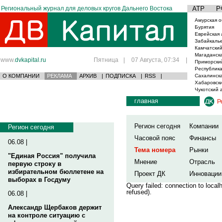
Региональный журнал для деловых кругов Дальнего Востока
АТР
Р
Амурская о
Бурятия
Еврейская 
Забайкаль
Камчатский
Магаданска
www.
dvkapital.ru
Пятница
|
07 Августа, 07:34
|
Приморски
Республика
О КОМПАНИИ
РЕКЛАМА
АРХИВ
|
ПОДПИСКА
|
RSS
|
Сахалинска
Хабаровски
Чукотский 
главная
Р
Регион сегодня
Компании
Регион сегодня
Часовой пояс
Финансы
06.08 |
Тема номера
Рынки
"Единая Россия" получила
Мнение
Отрасль
первую строку в
избирательном бюллетене на
Проект ДК
Инновации
выборах в Госдуму
Query failed: connection to loca
refused).
06.08 |
Александр Щербаков держит
на контроле ситуацию с