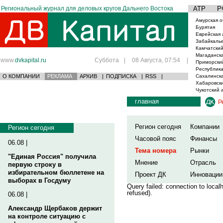
Региональный журнал для деловых кругов Дальнего Востока
АТР
Р
Амурская о
Бурятия
Еврейская 
Забайкаль
Камчатский
Магаданска
www.
dvkapital.ru
Суббота
|
08 Августа, 07:54
|
Приморски
Республика
О КОМПАНИИ
РЕКЛАМА
АРХИВ
|
ПОДПИСКА
|
RSS
|
Сахалинска
Хабаровски
Чукотский 
главная
Р
Регион сегодня
Компании
Регион сегодня
Часовой пояс
Финансы
06.08 |
Тема номера
Рынки
"Единая Россия" получила
Мнение
Отрасль
первую строку в
избирательном бюллетене на
Проект ДК
Инновации
выборах в Госдуму
Query failed: connection to loca
refused).
06.08 |
Александр Щербаков держит
на контроле ситуацию с