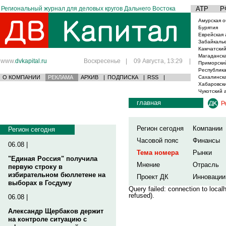
Региональный журнал для деловых кругов Дальнего Востока
АТР
Р
Амурская о
Бурятия
Еврейская 
Забайкаль
Камчатский
Магаданска
www.
dvkapital.ru
Воскресенье
|
09 Августа, 13:29
|
Приморски
Республика
О КОМПАНИИ
РЕКЛАМА
АРХИВ
|
ПОДПИСКА
|
RSS
|
Сахалинска
Хабаровски
Чукотский 
главная
Р
Регион сегодня
Компании
Регион сегодня
Часовой пояс
Финансы
06.08 |
Тема номера
Рынки
"Единая Россия" получила
Мнение
Отрасль
первую строку в
избирательном бюллетене на
Проект ДК
Инновации
выборах в Госдуму
Query failed: connection to loca
refused).
06.08 |
Александр Щербаков держит
на контроле ситуацию с