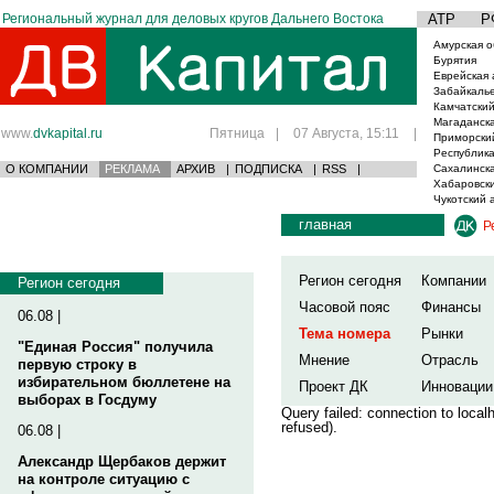
Региональный журнал для деловых кругов Дальнего Востока
АТР
Р
Амурская о
Бурятия
Еврейская 
Забайкаль
Камчатский
Магаданска
www.
dvkapital.ru
Пятница
|
07 Августа, 15:11
|
Приморски
Республика
О КОМПАНИИ
РЕКЛАМА
АРХИВ
|
ПОДПИСКА
|
RSS
|
Сахалинска
Хабаровски
Чукотский 
главная
Р
Регион сегодня
Компании
Регион сегодня
Часовой пояс
Финансы
06.08 |
Тема номера
Рынки
"Единая Россия" получила
Мнение
Отрасль
первую строку в
избирательном бюллетене на
Проект ДК
Инновации
выборах в Госдуму
Query failed: connection to loca
refused).
06.08 |
Александр Щербаков держит
на контроле ситуацию с