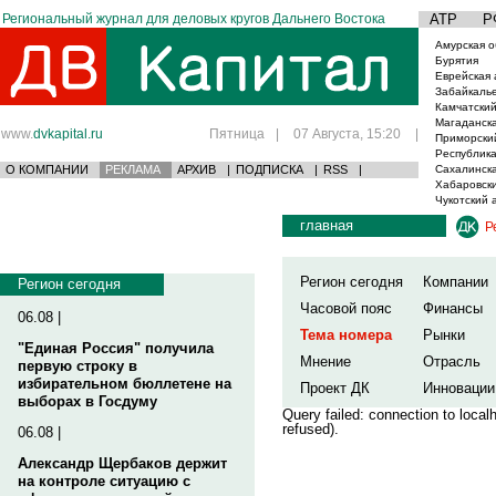
Региональный журнал для деловых кругов Дальнего Востока
АТР
Р
Амурская о
Бурятия
Еврейская 
Забайкаль
Камчатский
Магаданска
www.
dvkapital.ru
Пятница
|
07 Августа, 15:20
|
Приморски
Республика
О КОМПАНИИ
РЕКЛАМА
АРХИВ
|
ПОДПИСКА
|
RSS
|
Сахалинска
Хабаровски
Чукотский 
главная
Р
Регион сегодня
Компании
Регион сегодня
Часовой пояс
Финансы
06.08 |
Тема номера
Рынки
"Единая Россия" получила
Мнение
Отрасль
первую строку в
избирательном бюллетене на
Проект ДК
Инновации
выборах в Госдуму
Query failed: connection to loca
refused).
06.08 |
Александр Щербаков держит
на контроле ситуацию с