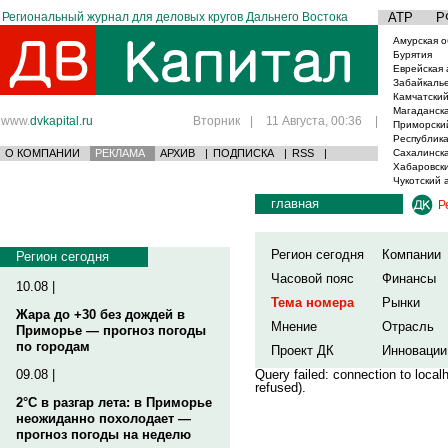
Региональный журнал для деловых кругов Дальнего Востока
АТР
Р
Амурская о
Бурятия
Еврейская 
Забайкаль
Камчатский
Магаданска
www.
dvkapital.ru
Вторник
|
11 Августа, 00:36
|
Приморски
Республика
О КОМПАНИИ
РЕКЛАМА
АРХИВ
|
ПОДПИСКА
|
RSS
|
Сахалинска
Хабаровски
Чукотский 
главная
Р
Регион сегодня
Компании
Регион сегодня
Часовой пояс
Финансы
10.08 |
Тема номера
Рынки
Жара до +30 без дождей в
Мнение
Отрасль
Приморье — прогноз погоды
по городам
Проект ДК
Инновации
09.08 |
Query failed: connection to loca
refused).
2°C в разгар лета: в Приморье
неожиданно похолодает —
прогноз погоды на неделю