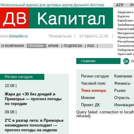
Региональный журнал для деловых кругов Дальнего Востока
АТР
Р
Амурская о
Бурятия
Еврейская 
Забайкаль
Камчатский
Магаданска
www.
dvkapital.ru
Понедельник
|
10 Августа, 21:26
|
Приморски
Республика
О КОМПАНИИ
РЕКЛАМА
АРХИВ
|
ПОДПИСКА
|
RSS
|
Сахалинска
Хабаровски
Чукотский 
главная
Р
Регион сегодня
Компании
Регион сегодня
Часовой пояс
Финансы
10.08 |
Тема номера
Рынки
Жара до +30 без дождей в
Мнение
Отрасль
Приморье — прогноз погоды
по городам
Проект ДК
Инновации
09.08 |
Query failed: connection to loca
refused).
2°C в разгар лета: в Приморье
неожиданно похолодает —
прогноз погоды на неделю