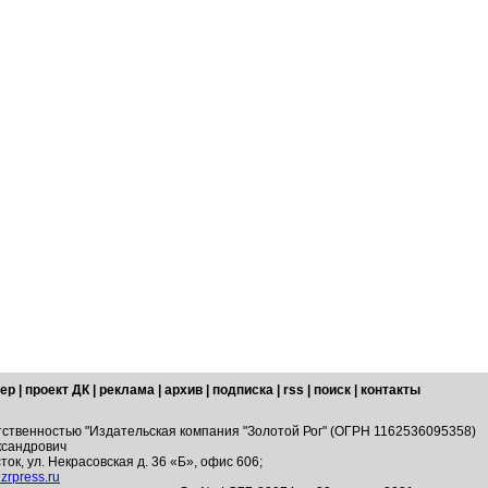
ер
|
проект ДК
|
реклама
|
архив
|
подписка
|
rss
|
поиск
|
контакты
тственностью "Издательская компания "Золотой Рог" (ОГРН 1162536095358)
ксандрович
ток, ул. Некрасовская д. 36 «Б», офис 606;
zrpress.ru