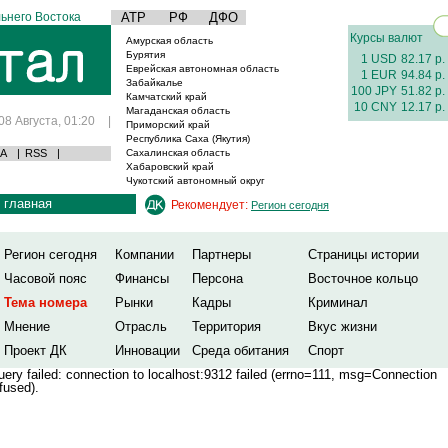
ьнего Востока
АТР
РФ
ДФО
Курсы валют
Амурская область
Бурятия
1 USD
82.17 р.
Еврейская автономная область
1 EUR
94.84 р.
Забайкалье
100 JPY
51.82 р.
Камчатский край
10 CNY
12.17 р.
Магаданская область
08 Августа, 01:20
|
Приморский край
Республика Саха (Якутия)
А
|
RSS
|
Сахалинская область
Хабаровский край
Чукотский автономный округ
главная
Рекомендует:
Регион сегодня
Регион сегодня
Компании
Партнеры
Страницы истории
Часовой пояс
Финансы
Персона
Восточное кольцо
Тема номера
Рынки
Кадры
Криминал
Мнение
Отрасль
Территория
Вкус жизни
Проект ДК
Инновации
Среда обитания
Спорт
ery failed: connection to localhost:9312 failed (errno=111, msg=Connection
fused).