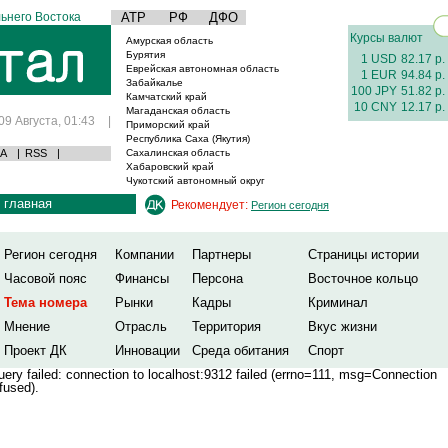
ьнего Востока
АТР
РФ
ДФО
Курсы валют
Амурская область
Бурятия
1 USD
82.17 р.
Еврейская автономная область
1 EUR
94.84 р.
Забайкалье
100 JPY
51.82 р.
Камчатский край
10 CNY
12.17 р.
Магаданская область
09 Августа, 01:43
|
Приморский край
Республика Саха (Якутия)
А
|
RSS
|
Сахалинская область
Хабаровский край
Чукотский автономный округ
главная
Рекомендует:
Регион сегодня
Регион сегодня
Компании
Партнеры
Страницы истории
Часовой пояс
Финансы
Персона
Восточное кольцо
Тема номера
Рынки
Кадры
Криминал
Мнение
Отрасль
Территория
Вкус жизни
Проект ДК
Инновации
Среда обитания
Спорт
ery failed: connection to localhost:9312 failed (errno=111, msg=Connection
fused).