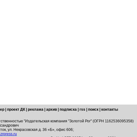
ер
|
проект ДК
|
реклама
|
архив
|
подписка
|
rss
|
поиск
|
контакты
тственностью "Издательская компания "Золотой Рог" (ОГРН 1162536095358)
ксандрович
ток, ул. Некрасовская д. 36 «Б», офис 606;
zrpress.ru