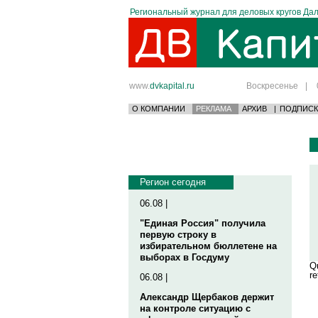
Региональный журнал для деловых кругов Дал
www.
dvkapital.ru
Воскресенье
|
О КОМПАНИИ
РЕКЛАМА
АРХИВ
|
ПОДПИСК
Регион сегодня
06.08 |
"Единая Россия" получила
первую строку в
избирательном бюллетене на
выборах в Госдуму
Qu
re
06.08 |
Александр Щербаков держит
на контроле ситуацию с