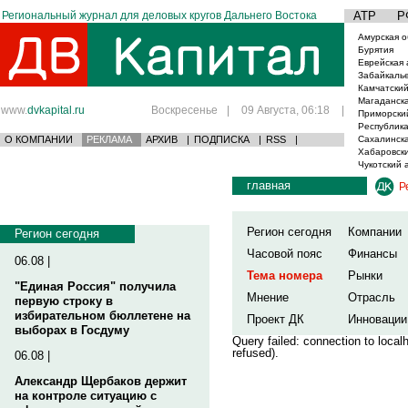
Региональный журнал для деловых кругов Дальнего Востока
АТР
Р
Амурская о
Бурятия
Еврейская 
Забайкаль
Камчатский
Магаданска
www.
dvkapital.ru
Воскресенье
|
09 Августа, 06:18
|
Приморски
Республика
О КОМПАНИИ
РЕКЛАМА
АРХИВ
|
ПОДПИСКА
|
RSS
|
Сахалинска
Хабаровски
Чукотский 
главная
Р
Регион сегодня
Компании
Регион сегодня
Часовой пояс
Финансы
06.08 |
Тема номера
Рынки
"Единая Россия" получила
Мнение
Отрасль
первую строку в
избирательном бюллетене на
Проект ДК
Инновации
выборах в Госдуму
Query failed: connection to loca
refused).
06.08 |
Александр Щербаков держит
на контроле ситуацию с