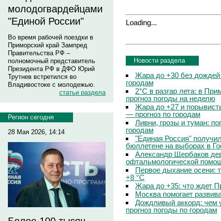
молодогвардейцами
"Единой России"
Loading...
Во время рабочей поездки в
Приморский край Зампред
Правительства РФ –
Новости раздела
полномочный представитель
Президента РФ в ДФО Юрий
Жара до +30 без дождей
Трутнев встретился во
городам
Владивостоке с молодежью.
2°C в разгар лета: в Пр
статьи раздела
прогноз погоды на неделю
Жара до +27 и порывисты
— прогноз по городам
Регион сегодня
Ливни, грозы и туман: по
городам
28 Мая 2026, 14:14
"Единая Россия" получи
бюллетене на выборах в Г
Александр Щербаков дер
офтальмологической помощ
Первое дыхание осени: 
+8 °C
Жара до +35: что ждет 
Москва помогает развив
Дождливый аккорд: чем 
прогноз погоды по городам