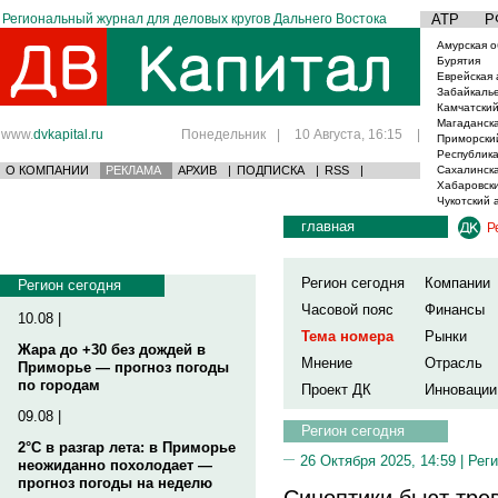
Региональный журнал для деловых кругов Дальнего Востока
АТР
Р
Амурская о
Бурятия
Еврейская 
Забайкаль
Камчатский
Магаданска
www.
dvkapital.ru
Понедельник
|
10 Августа, 16:15
|
Приморски
Республика
О КОМПАНИИ
РЕКЛАМА
АРХИВ
|
ПОДПИСКА
|
RSS
|
Сахалинска
Хабаровски
Чукотский 
главная
Р
Регион сегодня
Компании
Регион сегодня
Часовой пояс
Финансы
10.08 |
Тема номера
Рынки
Жара до +30 без дождей в
Мнение
Отрасль
Приморье — прогноз погоды
по городам
Проект ДК
Инновации
09.08 |
Регион сегодня
2°C в разгар лета: в Приморье
26 Октября 2025, 14:59 |
Реги
неожиданно похолодает —
прогноз погоды на неделю
Синоптики бьют трев