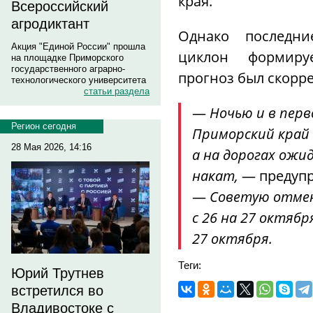
края.
Всероссийский
агродиктант
Однако последни
Акция "Единой России" прошла
циклон формируе
на площадке Приморского
государственного аграрно-
прогноз был скорр
технологического университета
статьи раздела
—
Ночью и в перв
Регион сегодня
Приморский край
28 Мая 2026, 14:16
а на дорогах ожи
накат,
— предуп
—
Советую отмен
с 26 на 27 октябр
27 октября.
Теги:
Юрий Трутнев
встретился во
Владивостоке с