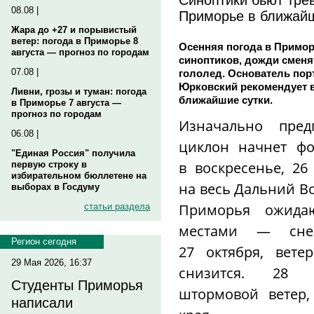
08.08 |
Приморье в ближай
Жара до +27 и порывистый
ветер: погода в Приморье 8
Осенняя погода в Примор
августа — прогноз по городам
синоптиков, дожди сменят
07.08 |
гололед. Основатель пор
Юрковский рекомендует в
Ливни, грозы и туман: погода
ближайшие сутки.
в Приморье 7 августа —
прогноз по городам
Изначально пред
06.08 |
циклон начнет фо
"Единая Россия" получила
в воскресенье, 26
первую строку в
избирательном бюллетене на
на весь Дальний Во
выборах в Госдуму
Приморья ожида
статьи раздела
местами — сне
Регион сегодня
27 октября, вете
29 Мая 2026, 16:37
снизится. 28 о
Студенты Приморья
штормовой ветер,
написали