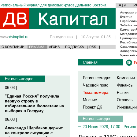
Региональный журнал для деловых кругов Дальнего Востока
АТР
Р
Амурская о
Бурятия
Еврейская 
Забайкаль
Камчатский
Магаданска
www.
dvkapital.ru
Понедельник
|
10 Августа, 01:35
|
Приморски
Республика
О КОМПАНИИ
РЕКЛАМА
АРХИВ
|
ПОДПИСКА
|
RSS
|
Сахалинска
Хабаровски
Чукотский 
главная
Р
Регион сегодня
Компании
Регион сегодня
Часовой пояс
Финансы
06.08 |
Тема номера
Рынки
"Единая Россия" получила
Мнение
Отрасль
первую строку в
избирательном бюллетене на
Проект ДК
Инновации
выборах в Госдуму
Регион сегодня
06.08 |
20 Июня 2026, 17:30 |
Регион
Александр Щербаков держит
на контроле ситуацию с
Дожди и 11°C: чего 