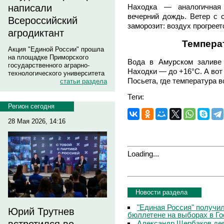
написали
Находка — аналогичная 
вечерний дождь. Ветер с с
Всероссийский
заморозит: воздух прогрее
агродиктант
Темпера
Акция "Единой России" прошла
на площадке Приморского
Вода в Амурском заливе 
государственного аграрно-
Находки — до +16°C. А вот
технологического университета
Посьета, где температура в
статьи раздела
Теги:
Регион сегодня
28 Мая 2026, 14:16
Loading...
Новости раздела
"Единая Россия" получи
Юрий Трутнев
бюллетене на выборах в Г
Александр Щербаков дер