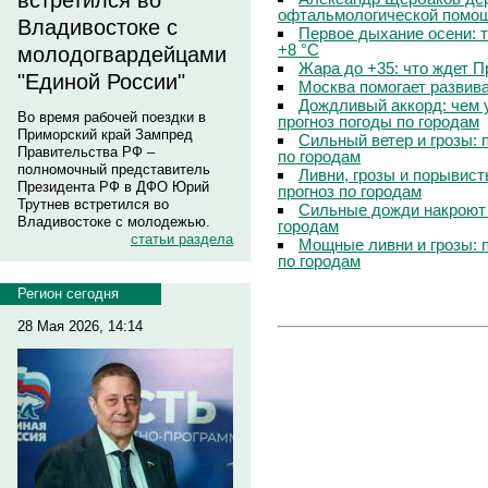
встретился во
офтальмологической помощ
Владивостоке с
Первое дыхание осени: 
+8 °C
молодогвардейцами
Жара до +35: что ждет 
"Единой России"
Москва помогает развив
Дождливый аккорд: чем 
Во время рабочей поездки в
прогноз погоды по городам
Приморский край Зампред
Сильный ветер и грозы: 
Правительства РФ –
по городам
полномочный представитель
Ливни, грозы и порывист
Президента РФ в ДФО Юрий
прогноз по городам
Трутнев встретился во
Сильные дожди накроют 
Владивостоке с молодежью.
городам
статьи раздела
Мощные ливни и грозы: 
по городам
Регион сегодня
28 Мая 2026, 14:14