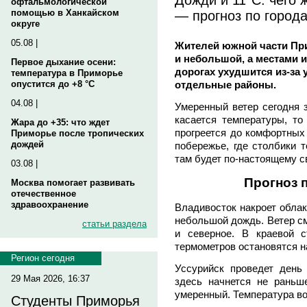
офтальмологической
— прогноз по город
помощью в Ханкайском
округе
05.08 |
Жителей южной части При
и небольшой, а местами 
Первое дыхание осени:
дорогах ухудшится из-за 
температура в Приморье
отдельные районы.
опустится до +8 °C
04.08 |
Умеренный ветер сегодня з
касается температуры, то
Жара до +35: что ждет
прогреется до комфортны
Приморье после тропических
дождей
побережье, где столбики 
там будет по-настоящему с
03.08 |
Прогноз 
Москва помогает развивать
отечественное
здравоохранение
Владивосток накроет облак
небольшой дождь. Ветер см
статьи раздела
и северное. В краевой с
термометров остановятся н
Регион сегодня
Уссурийск проведет день
29 Мая 2026, 16:37
здесь начнется не раньш
умеренный. Температура в
Студенты Приморья