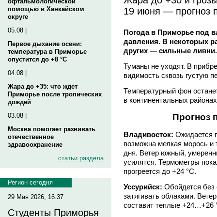
офтальмологической
19 июня — прогноз 
помощью в Ханкайском
округе
05.08 |
Погода в Приморье под в
давления. В некоторых р
Первое дыхание осени:
других — сильные ливни.
температура в Приморье
опустится до +8 °C
Туманы не уходят. В прибр
04.08 |
видимость сквозь густую пе
Жара до +35: что ждет
Температурный фон остане
Приморье после тропических
в континентальных районах
дождей
03.08 |
Прогноз 
Москва помогает развивать
Владивосток:
Ожидается п
отечественное
возможна мелкая морось и 
здравоохранение
дня. Ветер южный, умеренн
статьи раздела
усилятся. Термометры пока
прогреется до +24 °С.
Регион сегодня
Уссурийск:
Обойдется без о
затягивать облаками. Вете
29 Мая 2026, 16:37
составит теплые +24…+26 
Студенты Приморья