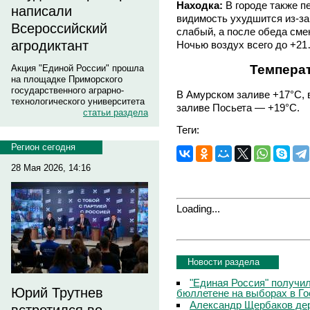
Находка:
В городе также п
написали
видимость ухудшится из-за
Всероссийский
слабый, а после обеда сме
агродиктант
Ночью воздух всего до +21
Температ
Акция "Единой России" прошла
на площадке Приморского
государственного аграрно-
В Амурском заливе +17°С, в
технологического университета
заливе Посьета — +19°С.
статьи раздела
Теги:
Регион сегодня
28 Мая 2026, 14:16
Loading...
Новости раздела
"Единая Россия" получи
Юрий Трутнев
бюллетене на выборах в Г
Александр Щербаков дер