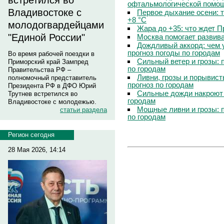
встретился во
офтальмологической помощ
Владивостоке с
Первое дыхание осени: 
+8 °C
молодогвардейцами
Жара до +35: что ждет 
"Единой России"
Москва помогает развив
Дождливый аккорд: чем 
прогноз погоды по городам
Во время рабочей поездки в
Сильный ветер и грозы: 
Приморский край Зампред
по городам
Правительства РФ –
Ливни, грозы и порывист
полномочный представитель
прогноз по городам
Президента РФ в ДФО Юрий
Сильные дожди накроют 
Трутнев встретился во
городам
Владивостоке с молодежью.
Мощные ливни и грозы: 
статьи раздела
по городам
Регион сегодня
28 Мая 2026, 14:14