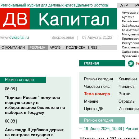
Региональный журнал для деловых кругов Дальнего Востока
АТР
Р
Амурская о
Бурятия
Еврейская 
Забайкаль
Камчатский
Магаданска
www.
dvkapital.ru
Воскресенье
|
09 Августа, 21:22
|
Приморски
Республика
О КОМПАНИИ
РЕКЛАМА
АРХИВ
|
ПОДПИСКА
|
RSS
|
Сахалинска
Хабаровски
Чукотский 
главная
Р
Регион сегодня
Компании
Регион сегодня
Часовой пояс
Финансы
06.08 |
Тема номера
Рынки
"Единая Россия" получила
Мнение
Отрасль
первую строку в
избирательном бюллетене на
Проект ДК
Инновации
выборах в Госдуму
Регион сегодня
06.08 |
19 Июня 2026, 10:38 |
Регион
Александр Щербаков держит
на контроле ситуацию с
Жара до +30 и грозы