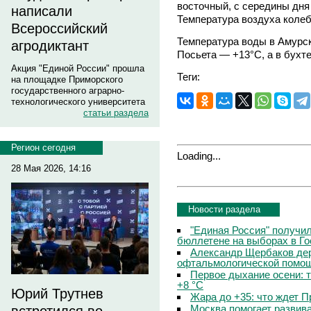
восточный, с середины дня 
написали
Температура воздуха колеб
Всероссийский
Температура воды в Амурск
агродиктант
Посьета — +13°C, а в бухт
Акция "Единой России" прошла
Теги:
на площадке Приморского
государственного аграрно-
технологического университета
статьи раздела
Регион сегодня
Loading...
28 Мая 2026, 14:16
Новости раздела
"Единая Россия" получи
бюллетене на выборах в Г
Александр Щербаков дер
офтальмологической помощ
Первое дыхание осени: 
+8 °C
Юрий Трутнев
Жара до +35: что ждет 
Москва помогает развив