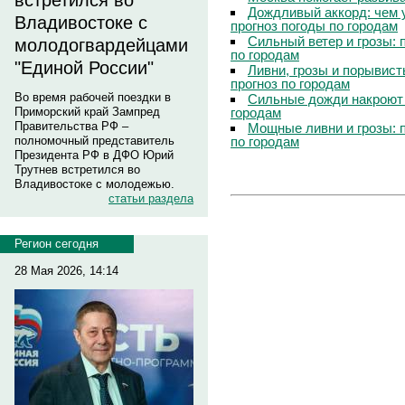
встретился во
Дождливый аккорд: чем 
Владивостоке с
прогноз погоды по городам
Сильный ветер и грозы: 
молодогвардейцами
по городам
"Единой России"
Ливни, грозы и порывист
прогноз по городам
Во время рабочей поездки в
Сильные дожди накроют 
городам
Приморский край Зампред
Правительства РФ –
Мощные ливни и грозы: 
по городам
полномочный представитель
Президента РФ в ДФО Юрий
Трутнев встретился во
Владивостоке с молодежью.
статьи раздела
Регион сегодня
28 Мая 2026, 14:14