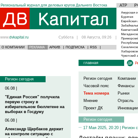
Региональный журнал для деловых кругов Дальнего Востока
АТР
Р
Амурская о
Бурятия
Еврейская 
Забайкаль
Камчатский
Магаданска
www.
dvkapital.ru
Суббота
|
08 Августа, 09:26
|
Приморски
Республика
О КОМПАНИИ
РЕКЛАМА
АРХИВ
|
ПОДПИСКА
|
RSS
|
Сахалинска
Хабаровски
Чукотский 
главная
Р
Регион сегодня
Компании
Регион сегодня
Часовой пояс
Финансы
06.08 |
Тема номера
Рынки
"Единая Россия" получила
Мнение
Отрасль
первую строку в
избирательном бюллетене на
Проект ДК
Инновации
выборах в Госдуму
Регион сегодня
06.08 |
17 Мая 2025, 20:20 |
Регион 
Александр Щербаков держит
на контроле ситуацию с
Достаём плащи: дож