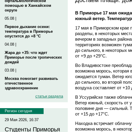
офтальмологической
помощью в Ханкайском
округе
В Приморье 17 мая ожида
южный ветер. Температур
05.08 |
Первое дыхание осени:
17 мая в Приморском крае
температура в Приморье
разделы, в некоторых мест
опустится до +8 °C
вечером в западных район
территориях возможен тума
04.08 |
до сильного, в некоторых 
Жара до +35: что ждет
от +9 до +29°C.
Приморье после тропических
дождей
Во Владивостоке преоблада
03.08 |
возможна морось, которая 
ожидается туман. Ветер юг
Москва помогает развивать
до сильного, во второй по
отечественное
воздуха составляет от +10 
здравоохранение
статьи раздела
В Уссурийске также облачн
Ветер южный, скорость от 
половине дня — сильный. Т
Регион сегодня
от +15 до +17°C.
29 Мая 2026, 16:37
Находка встречает облачну
Студенты Приморья
возможна морось, в некото