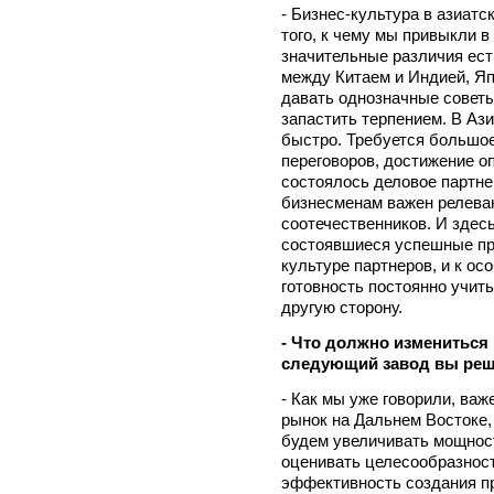
- Бизнес-культура в азиатс
того, к чему мы привыкли в
значительные различия ест
между Китаем и Индией, Яп
давать однозначные советы.
запастить терпением. В Аз
быстро. Требуется большо
переговоров, достижение о
состоялось деловое партне
бизнесменам важен релева
соотечественников. И здесь
состоявшиеся успешные про
культуре партнеров, и к ос
готовность постоянно учит
другую сторону.
- Что должно измениться
следующий завод вы реш
- Как мы уже говорили, важ
рынок на Дальнем Востоке,
будем увеличивать мощност
оценивать целесообразност
эффективность создания п