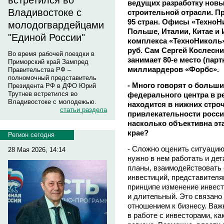
встретился во
ведущих разработку новы
Владивостоке с
строительной отрасли. П
95 стран. Офисы «ТехноН
молодогвардейцами
Польше, Италии, Китае и
"Единой России"
комплекса «ТехноНиколь» 
руб. Сам Сергей Кослесн
Во время рабочей поездки в
занимает 80-е место (парт
Приморский край Зампред
миллиардеров «Форбс».
Правительства РФ –
полномочный представитель
- Много говорят о больш
Президента РФ в ДФО Юрий
Трутнев встретился во
федерального центра в р
Владивостоке с молодежью.
находится в нижних стро
статьи раздела
привлекательности росси
насколько объективна эт
крае?
Регион сегодня
- Сложно оценить ситуацию
28 Мая 2026, 14:14
нужно в нем работать и де
планы, взаимодействовать 
инвестиций, представителям
принципе изменение инвест
и длительный. Это связано 
отношением к бизнесу. Важ
в работе с инвесторами, как