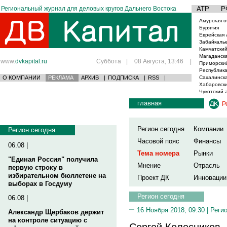
Региональный журнал для деловых кругов Дальнего Востока
АТР
Р
Амурская о
Бурятия
Еврейская 
Забайкаль
Камчатский
Магаданска
www.
dvkapital.ru
Суббота
|
08 Августа, 13:46
|
Приморски
Республика
О КОМПАНИИ
РЕКЛАМА
АРХИВ
|
ПОДПИСКА
|
RSS
|
Сахалинска
Хабаровски
Чукотский 
главная
Р
Регион сегодня
Компании
Регион сегодня
Часовой пояс
Финансы
06.08 |
Тема номера
Рынки
"Единая Россия" получила
Мнение
Отрасль
первую строку в
избирательном бюллетене на
Проект ДК
Инновации
выборах в Госдуму
Регион сегодня
06.08 |
16 Ноября 2018, 09:30 |
Реги
Александр Щербаков держит
на контроле ситуацию с
Сергей Колесников,