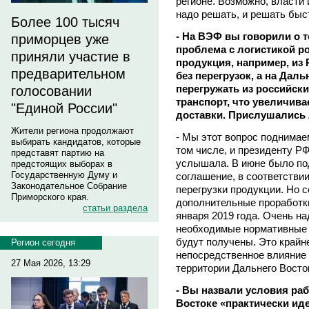
регионе. Возможно, власти
надо решать, и решать быс
Более 100 тысяч
- На ВЭФ вы говорили о т
приморцев уже
проблема с логистикой ро
приняли участие в
продукция, например, из 
предварительном
без перегрузок, а на Дал
перегружать из российск
голосовании
транспорт, что увеличива
"Единой России"
доставки. Прислушались
Жители региона продолжают
- Мы этот вопрос поднимаем
выбирать кандидатов, которые
том числе, и президенту Р
представят партию на
услышала. В июне было по
предстоящих выборах в
Государственную Думу и
соглашение, в соответстви
Законодательное Собрание
перегрузки продукции. Но с
Приморского края.
дополнительные проработки
статьи раздела
января 2019 года. Очень на
необходимые нормативные 
будут получены. Это крайн
Регион сегодня
непосредственное влияние 
27 Мая 2026, 13:29
территории Дальнего Восто
- Вы назвали условия ра
Востоке «практически ид