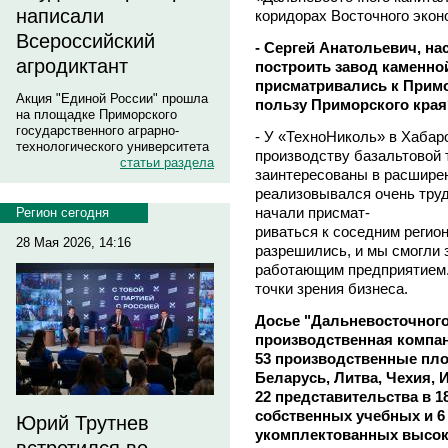
написали
коридорах Восточного экон
Всероссийский
- Сергей Анатольевич, на
агродиктант
построить завод каменно
присматривались к Прим
Акция "Единой России" прошла
пользу Приморского края
на площадке Приморского
государственного аграрно-
- У «ТехноНиколь» в Хабар
технологического университета
производству базальтовой
статьи раздела
заинтересованы в расширен
реализовывался очень труд
начали присмат-
Регион сегодня
риваться к соседним регион
28 Мая 2026, 14:16
разрешились, и мы смогли 
работающим предприятием. 
точки зрения бизнеса.
Досье "Дальневосточного
производственная компан
53 производственные пло
Беларусь, Литва, Чехия, 
22 представительства в 1
собственных учебных и 6
Юрий Трутнев
укомплектованных высок