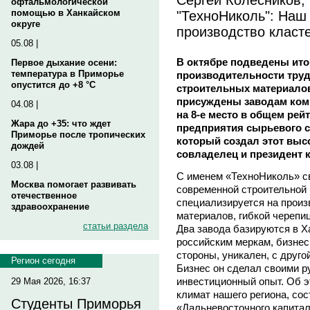
офтальмологической
"ТехноНиколь": Наш
помощью в Ханкайском
округе
производство класт
05.08 |
В октябре подведены ито
Первое дыхание осени:
температура в Приморье
производительности тру
опустится до +8 °C
строительных материалов
присуждены заводам ком
04.08 |
на 8-е место в общем рей
Жара до +35: что ждет
предприятия сырьевого се
Приморье после тропических
который создал этот выс
дождей
совладелец и президент 
03.08 |
С именем «ТехноНиколь» с
Москва помогает развивать
современной строительной 
отечественное
специализируется на прои
здравоохранение
материалов, гибкой черепи
статьи раздела
Два завода базируются в Х
российским меркам, бизнес
стороны, уникален, с друго
Регион сегодня
Бизнес он сделал своими 
инвестиционный опыт. Об э
29 Мая 2026, 16:37
климат нашего региона, со
Студенты Приморья
«Дальневосточного капита