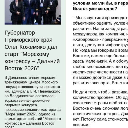
условия могли бы, в пер
Восток уже сегодня?
- Мы запустили производст
объективно оценить услов
развития. Наши заводы рас
Губернатор
международная компания, и
Приморского края
«Хабаровск» - прекрасные 
льгот, доступа к инфрастру
Олег Кожемяко дал
Но когда мы говорим о воз
старт "Морскому
Востоке, важен еще большо
конгрессу – Дальний
здесь маленький. А любому
глобально возможны два пу
Восток 2026"
увеличение численности на
ли можно добиться даже в 
В Дальневосточном морском
тренажерном центре Морского
развитие экспорта. Вот это
государственного университета
им. адмирала Г. И. Невельского
Но для того, чтобы развив
во Владивостоке состоялась
количество проблем. Об одн
торжественная церемония
азиатские страны и обратно
открытия конкурса
Востоке очень сложная логи
профессионального мастерства
логистических центров. Да
"Море зовет 2026", одного из
нет. Потому сама стоимост
самых ярких событий "Морского
конгресса – Дальний Восток
высокая.
2026".