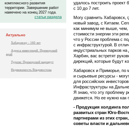
удалось построить проект б
комплексного развития
территории. Завершение работ
с 10 до 7 лет.
намечено на конец 2027 года.
статьи раздела
Могу сравнить Хабаровск, 
новый завод, с Китаем. Се
как минимум не выше, чем, 
стоимости энергии эти реги
Актуально
что у России проблема с п
Хабаровску - 160 лет
с инфраструктурой. В отлич
индустриальных парков на 
Адреса инвестиций. Приморский
край
Харбин, вас встретят руко
дирекций, которые будут ко
Туризм: Приморский маршрут
Хабаровск и Приморье, по м
Недвижимость Владивостока
и сырьевые ресурсы - могу
для российских инвесторо
Инфраструктуры на Дальнем
Я знаю, что эту проблему р
движется. Но ее нужно как-
- Продукция холдинга по
развитых стран Юго-Вост
партнерами из этих стран
советы власти и дальне