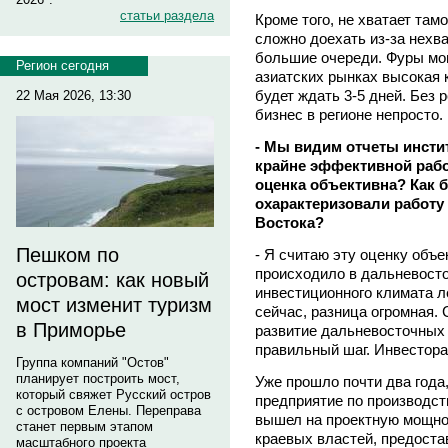
статьи раздела
Кроме того, не хватает там
сложно доехать из-за нехват
большие очереди. Фуры мог
Регион сегодня
азиатских рынках высокая 
будет ждать 3-5 дней. Без
22 Мая 2026, 13:30
бизнес в регионе непросто.
- Мы видим отчеты инсти
крайне эффективной работ
оценка объективна? Как б
охарактеризовали работу
Востока?
Пешком по
- Я считаю эту оценку объе
происходило в дальневосто
островам: как новый
инвестиционного климата ле
мост изменит туризм
сейчас, разница огромная.
в Приморье
развитие дальневосточных 
правильный шаг. Инвестора
Группа компаний "Остов"
планирует построить мост,
Уже прошло почти два года
который свяжет Русский остров
предприятие по производст
с островом Елены. Переправа
вышел на проектную мощно
станет первым этапом
краевых властей, предост
масштабного проекта