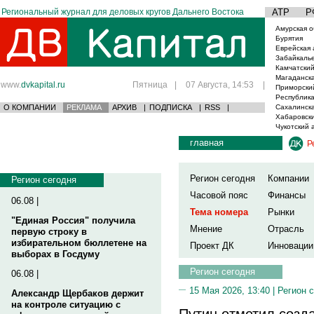
Региональный журнал для деловых кругов Дальнего Востока
АТР
Р
Амурская о
Бурятия
Еврейская 
Забайкаль
Камчатский
Магаданска
www.
dvkapital.ru
Пятница
|
07 Августа, 14:53
|
Приморски
Республика
О КОМПАНИИ
РЕКЛАМА
АРХИВ
|
ПОДПИСКА
|
RSS
|
Сахалинска
Хабаровски
Чукотский 
главная
Р
Регион сегодня
Компании
Регион сегодня
Часовой пояс
Финансы
06.08 |
Тема номера
Рынки
"Единая Россия" получила
Мнение
Отрасль
первую строку в
избирательном бюллетене на
Проект ДК
Инновации
выборах в Госдуму
Регион сегодня
06.08 |
15 Мая 2026, 13:40 |
Регион 
Александр Щербаков держит
на контроле ситуацию с
Путин отметил созд