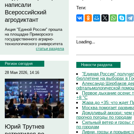
написали
Теги:
Всероссийский
агродиктант
Акция "Единой России" прошла
на площадке Приморского
государственного аграрно-
Loading...
технологического университета
статьи раздела
Регион сегодня
Новости раздела
28 Мая 2026, 14:16
"Единая Россия" получи
бюллетене на выборах в Г
Александр Щербаков дер
офтальмологической помощ
Первое дыхание осени: 
+8 °C
Жара до +35: что ждет 
Москва помогает развив
Дождливый аккорд: чем 
прогноз погоды по городам
Сильный ветер и грозы: 
Юрий Трутнев
по городам
Ливни, грозы и порывист