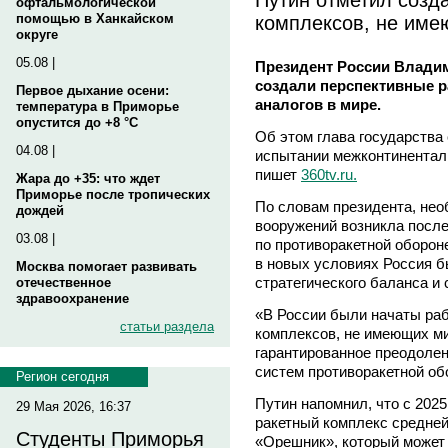
офтальмологической
комплексов, не име
помощью в Ханкайском
округе
05.08 |
Президент России Владим
создали перспективные 
Первое дыхание осени:
аналогов в мире.
температура в Приморье
опустится до +8 °C
Об этом глава государств
04.08 |
испытании межконтинентал
пишет
360tv.ru.
Жара до +35: что ждет
Приморье после тропических
По словам президента, нео
дождей
вооружений возникла посл
03.08 |
по противоракетной обороне
в новых условиях Россия 
Москва помогает развивать
стратегического баланса и
отечественное
здравоохранение
«В России были начаты ра
статьи раздела
комплексов, не имеющих м
гарантированное преодоле
систем противоракетной об
Регион сегодня
Путин напомнил, что с 202
29 Мая 2026, 16:37
ракетный комплекс средней
Студенты Приморья
«Орешник», который может