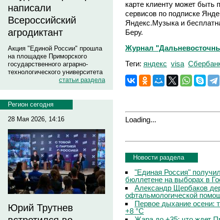
карте клиенту может быть 
написали
сервисов по подписке Янде
Всероссийский
Яндекс.Музыка и бесплатна
агродиктант
Беру.
Журнал "Дальневосточный
Акция "Единой России" прошла
на площадке Приморского
Теги:
яндекс
visa
Сбербан
государственного аграрно-
технологического университета
статьи раздела
Регион сегодня
Loading...
28 Мая 2026, 14:16
Новости раздела
"Единая Россия" получи
бюллетене на выборах в Г
Александр Щербаков дер
офтальмологической помощ
Первое дыхание осени: 
Юрий Трутнев
+8 °C
Жара до +35: что ждет 