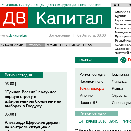
Региональный журнал для деловых кругов Дальнего Востока
АТР
Р
Амурская о
Бурятия
Еврейская 
Забайкаль
Камчатский
Магаданска
www.
dvkapital.ru
Воскресенье
|
09 Августа, 08:00
|
Приморски
Республика
О КОМПАНИИ
РЕКЛАМА
АРХИВ
|
ПОДПИСКА
|
RSS
|
Сахалинска
Хабаровски
Чукотский 
главная
Р
Регион сегодня
Компании
Регион сегодня
Часовой пояс
Финансы
06.08 |
Тема номера
Рынки
"Единая Россия" получила
Мнение
Отрасль
первую строку в
избирательном бюллетене на
Проект ДК
Инновации
выборах в Госдуму
Регион сегодня
06.08 |
14 Ноября 2018, 09:45 |
Реги
Александр Щербаков держит
на контроле ситуацию с
Сбербанк меняет пл