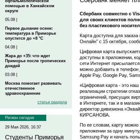
офтальмологической
помощью в Ханкайском
округе
Сбербанк совместно с Vis
для своих клиентов пол
05.08 |
без пластикового носител
Первое дыхание осени:
температура в Приморье
Карта доступна для заказа
опустится до +8 °C
Онлайн" с 15 октября, соо
04.08 |
Цифровая карта выпускаетс
Жара до +35: что ждет
доступны в приложении, ко
Приморье после тропических
сети Интернет присылается
дождей
можно добавить в телефон
03.08 |
Apple Pay, Google Pay, Sam
Москва помогает развивать
«Цифровая карта - это наш
отечественное
реализации стратегии отказ
здравоохранение
ограничений, присущих вир
статьи раздела
в Интернете, так и в магаз
директор дивизиона «Эквай
КИРСАНОВА.
Регион сегодня
По ее словам, карту можно
29 Мая 2026, 16:37
приложении за одну минуту,
Студенты Приморья
Samsung Pay и начать поль