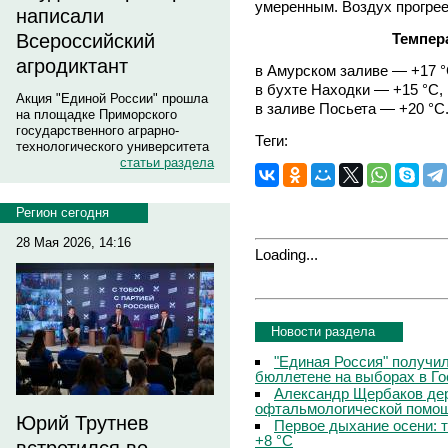
умеренным. Воздух прогрее
написали
Темпер
Всероссийский
агродиктант
в Амурском заливе — +17 °
в бухте Находки — +15 °C,
Акция "Единой России" прошла
в заливе Посьета — +20 °C
на площадке Приморского
государственного аграрно-
Теги:
технологического университета
статьи раздела
Регион сегодня
28 Мая 2026, 14:16
Loading...
Новости раздела
"Единая Россия" получи
бюллетене на выборах в Г
Александр Щербаков дер
офтальмологической помощ
Юрий Трутнев
Первое дыхание осени: 
+8 °C