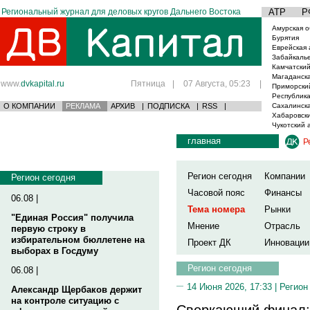
Региональный журнал для деловых кругов Дальнего Востока
АТР
Р
Амурская о
Бурятия
Еврейская 
Забайкаль
Камчатский
Магаданска
www.
dvkapital.ru
Пятница
|
07 Августа, 05:23
|
Приморски
Республика
О КОМПАНИИ
РЕКЛАМА
АРХИВ
|
ПОДПИСКА
|
RSS
|
Сахалинска
Хабаровски
Чукотский 
главная
Р
Регион сегодня
Компании
Регион сегодня
Часовой пояс
Финансы
06.08 |
Тема номера
Рынки
"Единая Россия" получила
Мнение
Отрасль
первую строку в
избирательном бюллетене на
Проект ДК
Инновации
выборах в Госдуму
Регион сегодня
06.08 |
14 Июня 2026, 17:33 |
Регион
Александр Щербаков держит
на контроле ситуацию с
Сверкающий финал: 