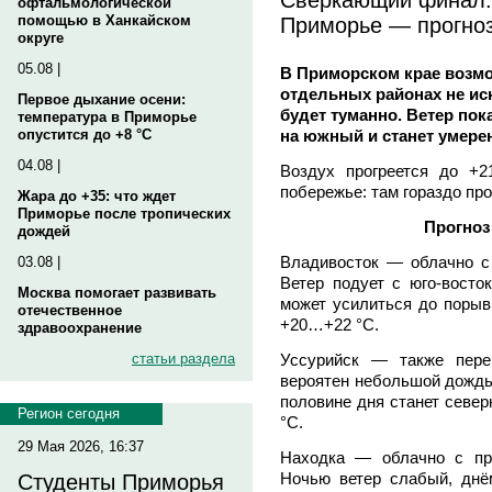
офтальмологической
Приморье — прогноз
помощью в Ханкайском
округе
05.08 |
В Приморском крае возм
отдельных районах не ис
Первое дыхание осени:
будет туманно. Ветер пок
температура в Приморье
на южный и станет умере
опустится до +8 °C
04.08 |
Воздух прогреется до +
побережье: там гораздо пр
Жара до +35: что ждет
Приморье после тропических
Прогноз
дождей
Владивосток — облачно с 
03.08 |
Ветер подует с юго-восто
Москва помогает развивать
может усилиться до порыв
отечественное
+20…+22 °С.
здравоохранение
Уссурийск — также пере
статьи раздела
вероятен небольшой дождь 
половине дня станет севе
Регион сегодня
°C.
29 Мая 2026, 16:37
Находка — облачно с пр
Ночью ветер слабый, днё
Студенты Приморья