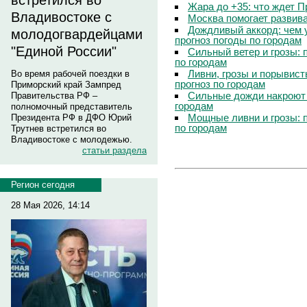
встретился во
Жара до +35: что ждет 
Владивостоке с
Москва помогает развив
Дождливый аккорд: чем 
молодогвардейцами
прогноз погоды по городам
"Единой России"
Сильный ветер и грозы: 
по городам
Ливни, грозы и порывист
Во время рабочей поездки в
прогноз по городам
Приморский край Зампред
Сильные дожди накроют 
Правительства РФ –
городам
полномочный представитель
Мощные ливни и грозы: 
Президента РФ в ДФО Юрий
по городам
Трутнев встретился во
Владивостоке с молодежью.
статьи раздела
Регион сегодня
28 Мая 2026, 14:14