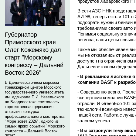
продуктов Хабаровского НП
В сети АЗС ННК представле
АИ-98, теперь есть и 101-
подобрать нужный бензин в
требованиями своего авто
Понимая социальную значи
Губернатор
региона, наши цены повыша
Приморского края
Олег Кожемяко дал
Также мы обеспечиваем выс
мы не отказались от реали
старт "Морскому
доступен на ограниченном 
конгрессу – Дальний
Дальневосточном федераль
Восток 2026"
- В рекламной листовке 
компании BASF к разрабо
В Дальневосточном морском
тренажерном центре Морского
- Совершенно верно. После
государственного университета
им. адмирала Г. И. Невельского
экспертами компании BASF
во Владивостоке состоялась
отрасли. И GreenEco 101 р
торжественная церемония
технологий всемирно извес
открытия конкурса
нашей сети. Работа с лучш
профессионального мастерства
залогом успеха.
"Море зовет 2026", одного из
самых ярких событий "Морского
- Вы затронули тему экол
конгресса – Дальний Восток
2026".