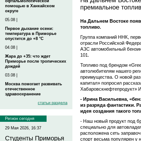
офтальмологической
премиальное топли
помощью в Ханкайском
округе
05.08 |
На Дальнем Востоке поя
топливо.
Первое дыхание осени:
температура в Приморье
Группа компаний ННК, перв
опустится до +8 °C
отрасли Российской Федера
04.08 |
АЗС автомобильный бензин
101.
Жара до +35: что ждет
Приморье после тропических
Топливо под брендом «Gre
дождей
автолюбителям нашего реги
03.08 |
преимущества. О новой ра
капитал» попросил рассказ
Москва помогает развивать
Хабаровскнефтепродукт» 
отечественное
здравоохранение
- Ирина Васильевна, «бен
статьи раздела
из разряда фантастики. Р
идея создания такого то
Регион сегодня
- Наш новый продукт под б
специально для автовладел
29 Мая 2026, 16:37
расположена сеть заправо
Студенты Приморья
спорт весьма популярен у 