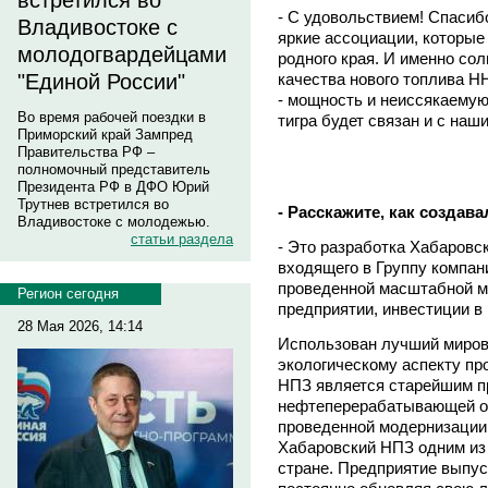
встретился во
- С удовольствием! Спасибо
Владивостоке с
яркие ассоциации, которые
молодогвардейцами
родного края. И именно со
качества нового топлива Н
"Единой России"
- мощность и неиссякаемую
Во время рабочей поездки в
тигра будет связан и с на
Приморский край Зампред
Правительства РФ –
полномочный представитель
Президента РФ в ДФО Юрий
Трутнев встретился во
- Расскажите, как создав
Владивостоке с молодежью.
статьи раздела
- Это разработка Хабаровс
входящего в Группу компан
проведенной масштабной м
Регион сегодня
предприятии, инвестиции в
28 Мая 2026, 14:14
Использован лучший миров
экологическому аспекту пр
НПЗ является старейшим п
нефтеперерабатывающей от
проведенной модернизации,
Хабаровский НПЗ одним из
стране. Предприятие выпу