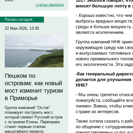
101? Экологи говорят, чт
статьи раздела
вносят большую лепту в 
- Хорошо известно, что че
Регион сегодня
выбросы вредных веществ,
среды и больше мощность 
22 Мая 2026, 13:30
является исключением.
Группа компаний ННК ориен
окружающую среду как свои
и выпускаемых топливных п
нового премиального топли
его экологичности. Эта зад
-Как генеральный директо
Пешком по
делается для улучшения 
островам: как новый
ННК?
мост изменит туризм
- Мы очень трепетно относ
в Приморье
пожалуйста, сообщайте все
линию». Важно, чтобы клие
Группа компаний "Остов"
страже их интересов.
планирует построить мост,
который свяжет Русский остров
Также хотела сказать о ра
с островом Елены. Переправа
по общению с сотрудниками
станет первым этапом
масштабного проекта
предоставляемых услуг, и о