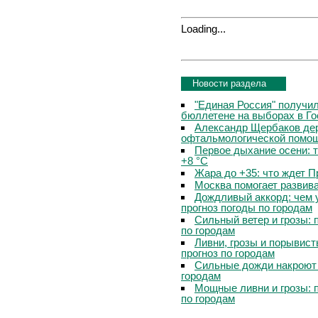
Loading...
Новости раздела
"Единая Россия" получи
бюллетене на выборах в Г
Александр Щербаков дер
офтальмологической помощ
Первое дыхание осени: 
+8 °C
Жара до +35: что ждет 
Москва помогает развив
Дождливый аккорд: чем 
прогноз погоды по городам
Сильный ветер и грозы: 
по городам
Ливни, грозы и порывист
прогноз по городам
Сильные дожди накроют 
городам
Мощные ливни и грозы: 
по городам