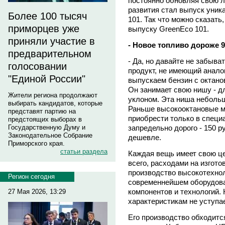
постоянно обновляя свою л
развития стал выпуск уник
Более 100 тысяч
101. Так что можно сказать
приморцев уже
выпуску GreenEco 101.
приняли участие в
- Новое топливо дороже 
предварительном
- Да, но давайте не забыва
голосовании
продукт, не имеющий анало
"Единой России"
выпускаем бензин с октано
Он занимает свою нишу - д
Жители региона продолжают
уклоном. Эта ниша небольш
выбирать кандидатов, которые
Раньше высокооктановые м
представят партию на
приобрести только в специ
предстоящих выборах в
запредельно дорого - 150 р
Государственную Думу и
Законодательное Собрание
дешевле.
Приморского края.
статьи раздела
Каждая вещь имеет свою це
всего, расходами на изгото
производство высокотехнол
Регион сегодня
современнейшем оборудова
компонентов и технологий. 
27 Мая 2026, 13:29
характеристикам не уступа
Его производство обходитс