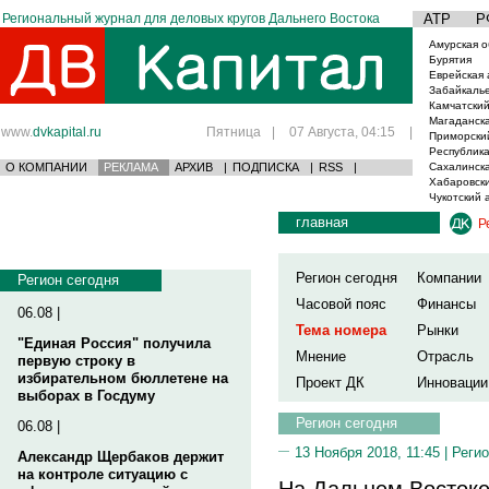
Региональный журнал для деловых кругов Дальнего Востока
АТР
Р
Амурская о
Бурятия
Еврейская 
Забайкаль
Камчатский
Магаданска
www.
dvkapital.ru
Пятница
|
07 Августа, 04:15
|
Приморски
Республика
О КОМПАНИИ
РЕКЛАМА
АРХИВ
|
ПОДПИСКА
|
RSS
|
Сахалинска
Хабаровски
Чукотский 
главная
Р
Регион сегодня
Компании
Регион сегодня
Часовой пояс
Финансы
06.08 |
Тема номера
Рынки
"Единая Россия" получила
Мнение
Отрасль
первую строку в
избирательном бюллетене на
Проект ДК
Инновации
выборах в Госдуму
Регион сегодня
06.08 |
13 Ноября 2018, 11:45 |
Регио
Александр Щербаков держит
на контроле ситуацию с
На Дальнем Востоке