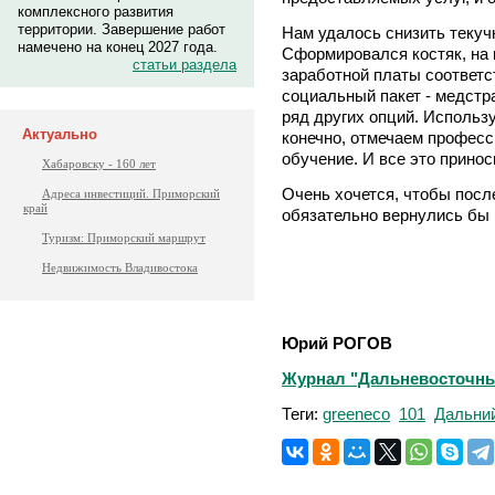
комплексного развития
территории. Завершение работ
Нам удалось снизить текучк
намечено на конец 2027 года.
Сформировался костяк, на 
статьи раздела
заработной платы соответс
социальный пакет - медстра
ряд других опций. Использ
Актуально
конечно, отмечаем професс
обучение. И все это принос
Хабаровску - 160 лет
Очень хочется, чтобы пос
Адреса инвестиций. Приморский
край
обязательно вернулись бы 
Туризм: Приморский маршрут
Недвижимость Владивостока
Юрий РОГОВ
Журнал "Дальневосточный
Теги:
greeneco
101
Дальни