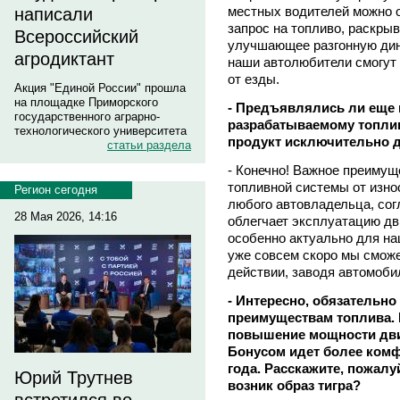
местных водителей можно о
написали
запрос на топливо, раскры
Всероссийский
улучшающее разгонную дина
агродиктант
наши автолюбители смогут
от езды.
Акция "Единой России" прошла
на площадке Приморского
- Предъявлялись ли еще 
государственного аграрно-
разрабатываемому топлив
технологического университета
продукт исключительно 
статьи раздела
- Конечно! Важное преимущ
топливной системы от износ
Регион сегодня
любого автовладельца, сог
28 Мая 2026, 14:16
облегчает эксплуатацию дв
особенно актуально для на
уже совсем скоро мы сможе
действии, заводя автомоби
- Интересно, обязательн
преимуществам топлива. К
повышение мощности дви
Бонусом идет более комф
года. Расскажите, пожалу
Юрий Трутнев
возник образ тигра?