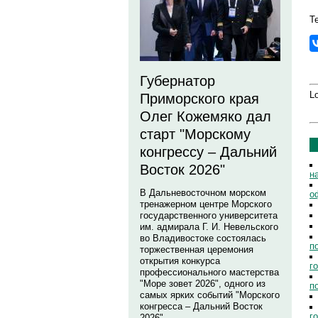
Те
Губернатор
Lo
Приморского края
Олег Кожемяко дал
старт "Морскому
конгрессу – Дальний
Восток 2026"
н
В Дальневосточном морском
о
тренажерном центре Морского
государственного университета
им. адмирала Г. И. Невельского
во Владивостоке состоялась
п
торжественная церемония
открытия конкурса
г
профессионального мастерства
"Море зовет 2026", одного из
п
самых ярких событий "Морского
конгресса – Дальний Восток
г
2026".