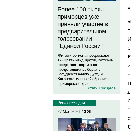
в
Более 100 тысяч
приморцев уже
«
приняли участие в
п
предварительном
И
голосовании
"Единой России"
о
Р
Жители региона продолжают
выбирать кандидатов, которые
и
представят партию на
предстоящих выборах в
ч
Государственную Думу и
Законодательное Собрание
т
Приморского края.
статьи раздела
д
р
Регион сегодня
п
27 Мая 2026, 13:29
с
С