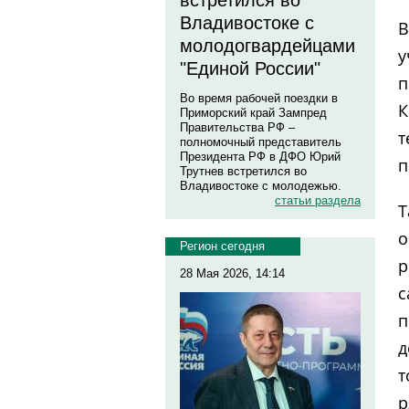
встретился во
Владивостоке с
В
молодогвардейцами
у
"Единой России"
п
Во время рабочей поездки в
К
Приморский край Зампред
Правительства РФ –
т
полномочный представитель
Президента РФ в ДФО Юрий
п
Трутнев встретился во
Владивостоке с молодежью.
статьи раздела
Т
о
Регион сегодня
р
28 Мая 2026, 14:14
с
п
д
т
р