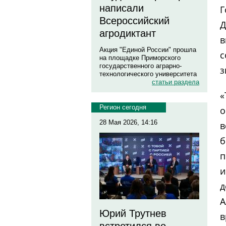
написали
Г
Всероссийский
агродиктант
в
Акция "Единой России" прошла
с
на площадке Приморского
государственного аграрно-
з
технологического университета
статьи раздела
«
Регион сегодня
о
28 Мая 2026, 14:16
в
б
п
и
д
А
Юрий Трутнев
в