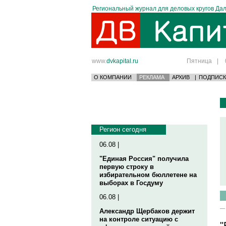
Региональный журнал для деловых кругов Дал
www.
dvkapital.ru
Пятница
|
О КОМПАНИИ
РЕКЛАМА
АРХИВ
|
ПОДПИСК
Регион сегодня
06.08 |
"Единая Россия" получила
первую строку в
избирательном бюллетене на
выборах в Госдуму
06.08 |
Александр Щербаков держит
на контроле ситуацию с
"