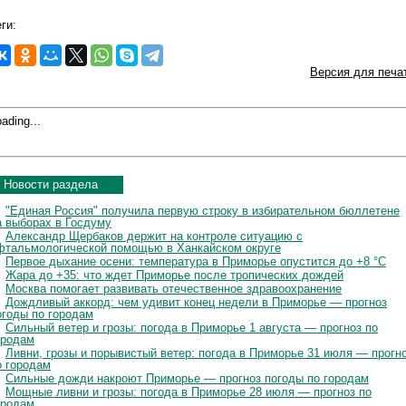
ги:
Версия для печа
ading...
Новости раздела
"Единая Россия" получила первую строку в избирательном бюллетене
а выборах в Госдуму
Александр Щербаков держит на контроле ситуацию с
фтальмологической помощью в Ханкайском округе
Первое дыхание осени: температура в Приморье опустится до +8 °C
Жара до +35: что ждет Приморье после тропических дождей
Москва помогает развивать отечественное здравоохранение
Дождливый аккорд: чем удивит конец недели в Приморье — прогноз
огоды по городам
Сильный ветер и грозы: погода в Приморье 1 августа — прогноз по
ородам
Ливни, грозы и порывистый ветер: погода в Приморье 31 июля — прогн
о городам
Сильные дожди накроют Приморье — прогноз погоды по городам
Мощные ливни и грозы: погода в Приморье 28 июля — прогноз по
ородам