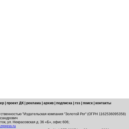
ер
|
проект ДК
|
реклама
|
архив
|
подписка
|
rss
|
поиск
|
контакты
тственностью "Издательская компания "Золотой Рог" (ОГРН 1162536095358)
ксандрович
ток, ул. Некрасовская д. 36 «Б», офис 606;
zrpress.ru