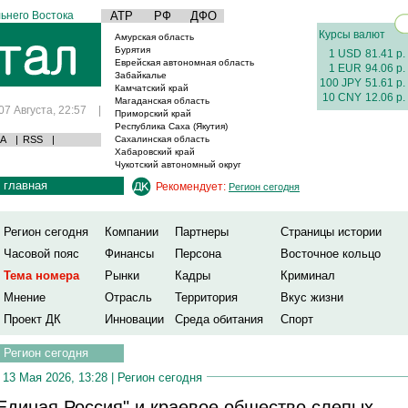
ьнего Востока
АТР
РФ
ДФО
Курсы валют
Амурская область
Бурятия
1 USD
81.41 р.
Еврейская автономная область
1 EUR
94.06 р.
Забайкалье
100 JPY
51.61 р.
Камчатский край
10 CNY
12.06 р.
Магаданская область
07 Августа, 22:57
|
Приморский край
Республика Саха (Якутия)
А
|
RSS
|
Сахалинская область
Хабаровский край
Чукотский автономный округ
главная
Рекомендует:
Регион сегодня
Регион сегодня
Компании
Партнеры
Страницы истории
Часовой пояс
Финансы
Персона
Восточное кольцо
Тема номера
Рынки
Кадры
Криминал
Мнение
Отрасль
Территория
Вкус жизни
Проект ДК
Инновации
Среда обитания
Спорт
Регион сегодня
13 Мая 2026, 13:28 |
Регион сегодня
Единая Россия" и краевое общество слепых