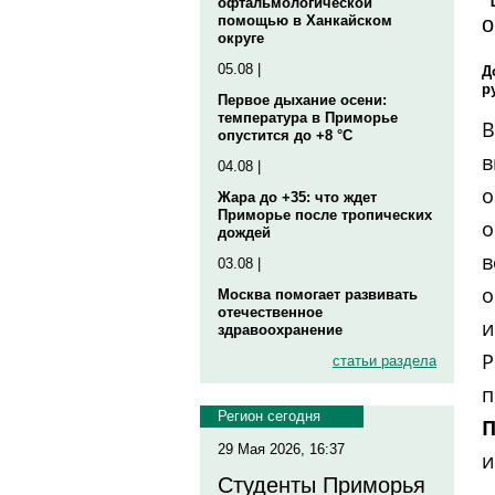
офтальмологической
о
помощью в Ханкайском
округе
05.08 |
Д
р
Первое дыхание осени:
температура в Приморье
В
опустится до +8 °C
в
04.08 |
о
Жара до +35: что ждет
Приморье после тропических
о
дождей
в
03.08 |
о
Москва помогает развивать
отечественное
и
здравоохранение
Р
статьи раздела
п
Регион сегодня
29 Мая 2026, 16:37
и
Студенты Приморья