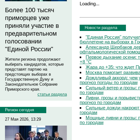
Loading...
Более 100 тысяч
приморцев уже
приняли участие в
Новости раздела
предварительном
"Единая Россия" получи
голосовании
бюллетене на выборах в Г
Александр Щербаков дер
"Единой России"
офтальмологической помощ
Первое дыхание осени: 
Жители региона продолжают
+8 °C
выбирать кандидатов, которые
Жара до +35: что ждет 
представят партию на
Москва помогает развив
предстоящих выборах в
Дождливый аккорд: чем 
Государственную Думу и
прогноз погоды по городам
Законодательное Собрание
Сильный ветер и грозы: 
Приморского края.
по городам
статьи раздела
Ливни, грозы и порывист
прогноз по городам
Сильные дожди накроют 
Регион сегодня
городам
Мощные ливни и грозы: 
27 Мая 2026, 13:29
по городам