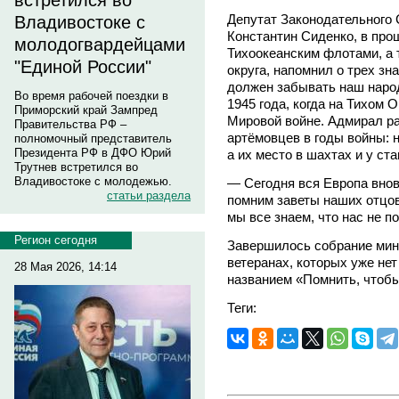
встретился во
Депутат Законодательного 
Владивостоке с
Константин Сиденко, в пр
молодогвардейцами
Тихоокеанским флотами, а 
"Единой России"
округа, напомнил о трех зн
должен забывать наш народ:
Во время рабочей поездки в
1945 года, когда на Тихом 
Приморский край Зампред
Мировой войне. Адмирал ра
Правительства РФ –
артёмовцев в годы войны: 
полномочный представитель
Президента РФ в ДФО Юрий
а их место в шахтах и у ст
Трутнев встретился во
Владивостоке с молодежью.
— Сегодня вся Европа внов
статьи раздела
помним заветы наших отцо
мы все знаем, что нас не п
Регион сегодня
Завершилось собрание мин
ветеранах, которых уже не
28 Мая 2026, 14:14
названием «Помнить, чтобы
Теги: