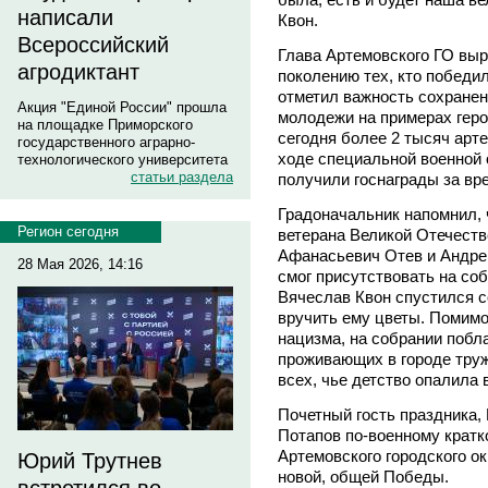
написали
Квон.
Всероссийский
Глава Артемовского ГО выр
агродиктант
поколению тех, кто победил
отметил важность сохранен
Акция "Единой России" прошла
молодежи на примерах геро
на площадке Приморского
сегодня более 2 тысяч ар
государственного аграрно-
ходе специальной военной 
технологического университета
статьи раздела
получили госнаграды за вр
Градоначальник напомнил, 
Регион сегодня
ветерана Великой Отечест
Афанасьевич Отев и Андре
28 Мая 2026, 14:16
смог присутствовать на со
Вячеслав Квон спустился с
вручить ему цветы. Помимо
нацизма, на собрании побл
проживающих в городе труж
всех, чье детство опалила 
Почетный гость праздника,
Потапов по-военному кратк
Артемовского городского о
Юрий Трутнев
новой, общей Победы.