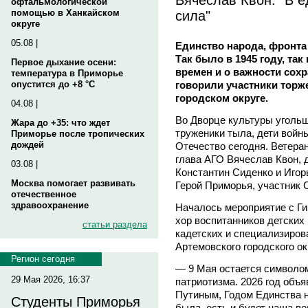
офтальмологической
сила"
помощью в Ханкайском
округе
05.08 |
Единство народа, фронта
Так было в 1945 году, так
Первое дыхание осени:
времен и о важности сох
температура в Приморье
говорили участники торж
опустится до +8 °C
городском округе.
04.08 |
Во Дворце культуры угольщ
Жара до +35: что ждет
труженики тыла, дети войны
Приморье после тропических
дождей
Отечество сегодня. Ветера
глава АГО Вячеслав Квон, 
03.08 |
Константин Сиденко и Игор
Москва помогает развивать
Герой Приморья, участник 
отечественное
здравоохранение
Началось мероприятие с Ги
хор воспитанников детских 
статьи раздела
кадетских и специализиров
Артемовского городского ок
Регион сегодня
— 9 Мая остается символом
29 Мая 2026, 16:37
патриотизма. 2026 год об
Путиным, Годом Единства н
Студенты Приморья
была, есть и будет наша в