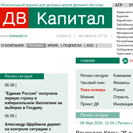
Региональный журнал для деловых кругов Дальнего Востока
АТР
Р
Амурская о
Бурятия
Еврейская 
Забайкаль
Камчатский
Магаданска
www.
dvkapital.ru
Суббота
|
08 Августа, 07:12
|
Приморски
Республика
О КОМПАНИИ
РЕКЛАМА
АРХИВ
|
ПОДПИСКА
|
RSS
|
Сахалинска
Хабаровски
Чукотский 
главная
Р
Регион сегодня
Компании
Регион сегодня
Часовой пояс
Финансы
06.08 |
Тема номера
Рынки
"Единая Россия" получила
Мнение
Отрасль
первую строку в
избирательном бюллетене на
Проект ДК
Инновации
выборах в Госдуму
Регион сегодня
06.08 |
08 Мая 2026, 15:04 |
Регион 
Александр Щербаков держит
на контроле ситуацию с
Вячеслав Квон: "В 