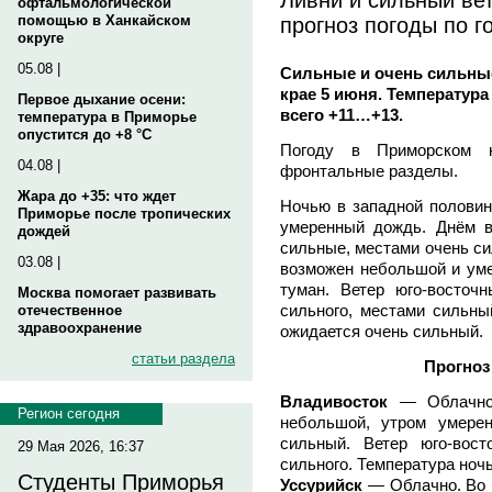
офтальмологической
прогноз погоды по 
помощью в Ханкайском
округе
05.08 |
Сильные и очень сильны
крае 5 июня. Температур
Первое дыхание осени:
всего +11…+13.
температура в Приморье
опустится до +8 °C
Погоду в Приморском к
04.08 |
фронтальные разделы.
Жара до +35: что ждет
Ночью в западной половин
Приморье после тропических
умеренный дождь. Днём 
дождей
сильные, местами очень си
03.08 |
возможен небольшой и ум
туман. Ветер юго-восточ
Москва помогает развивать
сильного, местами сильн
отечественное
здравоохранение
ожидается очень сильный.
статьи раздела
Прогноз
Владивосток
— Облачно.
Регион сегодня
небольшой, утром умере
сильный. Ветер юго-вос
29 Мая 2026, 16:37
сильного. Температура но
Студенты Приморья
Уссурийск
— Облачно. Во в