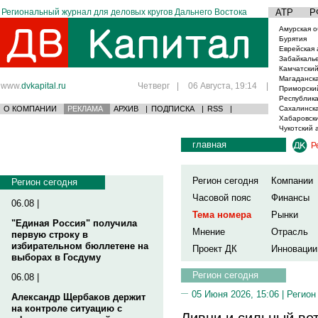
Региональный журнал для деловых кругов Дальнего Востока
АТР
Р
Амурская о
Бурятия
Еврейская 
Забайкаль
Камчатский
Магаданска
www.
dvkapital.ru
Четверг
|
06 Августа, 19:14
|
Приморски
Республика
О КОМПАНИИ
РЕКЛАМА
АРХИВ
|
ПОДПИСКА
|
RSS
|
Сахалинска
Хабаровски
Чукотский 
главная
Р
Регион сегодня
Компании
Регион сегодня
Часовой пояс
Финансы
06.08 |
Тема номера
Рынки
"Единая Россия" получила
Мнение
Отрасль
первую строку в
избирательном бюллетене на
Проект ДК
Инновации
выборах в Госдуму
Регион сегодня
06.08 |
05 Июня 2026, 15:06 |
Регион
Александр Щербаков держит
на контроле ситуацию с
Ливни и сильный ве