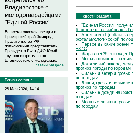
встретился во
Владивостоке с
молодогвардейцами
Новости раздела
"Единой России"
"Единая Россия" получи
бюллетене на выборах в Г
Во время рабочей поездки в
Александр Щербаков дер
Приморский край Зампред
офтальмологической помощ
Правительства РФ –
Первое дыхание осени: 
полномочный представитель
+8 °C
Президента РФ в ДФО Юрий
Жара до +35: что ждет 
Трутнев встретился во
Москва помогает развив
Владивостоке с молодежью.
Дождливый аккорд: чем 
статьи раздела
прогноз погоды по городам
Сильный ветер и грозы: 
по городам
Регион сегодня
Ливни, грозы и порывист
прогноз по городам
28 Мая 2026, 14:14
Сильные дожди накроют 
городам
Мощные ливни и грозы: 
по городам