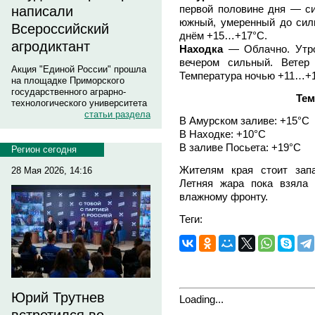
первой половине дня — си
написали
южный, умеренный до сил
Всероссийский
днём +15…+17°C.
агродиктант
Находка
— Облачно. Утр
вечером сильный. Ветер 
Акция "Единой России" прошла
Температура ночью +11…+
на площадке Приморского
государственного аграрно-
Тем
технологического университета
статьи раздела
В Амурском заливе: +15°C
В Находке: +10°C
В заливе Посьета: +19°C
Регион сегодня
Жителям края стоит зап
28 Мая 2026, 14:16
Летняя жара пока взяла 
влажному фронту.
Теги:
Юрий Трутнев
Loading...