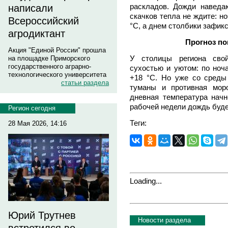
раскладов. Дожди наведаю
написали
скачков тепла не ждите: н
Всероссийский
°С, а днем столбики зафик
агродиктант
Прогноз по
Акция "Единой России" прошла
У столицы региона свой
на площадке Приморского
государственного аграрно-
сухостью и уютом: по но
технологического университета
+18 °С. Но уже со среды
статьи раздела
туманы и противная мор
дневная температура начн
рабочей недели дождь буде
Регион сегодня
Теги:
28 Мая 2026, 14:16
Loading...
Юрий Трутнев
Новости раздела