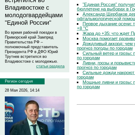
встретился во
"Единая Россия" получи
Владивостоке с
бюллетене на выборах в Г
Александр Щербаков дер
молодогвардейцами
офтальмологической помощ
"Единой России"
Первое дыхание осени: 
+8 °C
Во время рабочей поездки в
Жара до +35: что ждет 
Приморский край Зампред
Москва помогает развив
Правительства РФ –
Дождливый аккорд: чем 
полномочный представитель
прогноз погоды по городам
Президента РФ в ДФО Юрий
Сильный ветер и грозы: 
Трутнев встретился во
по городам
Владивостоке с молодежью.
Ливни, грозы и порывист
статьи раздела
прогноз по городам
Сильные дожди накроют 
городам
Регион сегодня
Мощные ливни и грозы: 
по городам
28 Мая 2026, 14:14