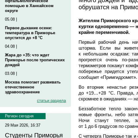
офтальмологической
обрушатся на Примо
помощью в Ханкайском
округе
05.08 |
Жителям Приморского кра
куртки одновременно — 
Первое дыхание осени:
крайне переменчивой.
температура в Приморье
опустится до +8 °C
Первый рабочий день на
04.08 |
шторма. Если вы живете
к небольшим осадкам: та
Жара до +35: что ждет
прогреется очень по-ра
Приморье после тропических
дождей
термометров покажут комфо
побережье придется уте
03.08 |
сообщает «Примгидромет».
Москва помогает развивать
Во вторник ненастье резк
отечественное
здравоохранение
до +19…+28 °С. Правда, 
скромнее в ожиданиях — н
статьи раздела
Беззаботное тепло закон
новые фронты, небо затя
Регион сегодня
Ночи станут теплее, з
29 Мая 2026, 16:37
от 1 до 6 градусов по срав
Студенты Приморья
С четверга Приморье так и