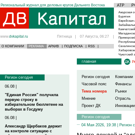
Региональный журнал для деловых кругов Дальнего Востока
АТР
Р
Амурская о
Бурятия
Еврейская 
Забайкаль
Камчатский
Магаданска
www.
dvkapital.ru
Пятница
|
07 Августа, 06:27
|
Приморски
Республика
О КОМПАНИИ
РЕКЛАМА
АРХИВ
|
ПОДПИСКА
|
RSS
|
Сахалинска
Хабаровски
Чукотский 
главная
Р
Регион сегодня
Компании
Регион сегодня
Часовой пояс
Финансы
06.08 |
Тема номера
Рынки
"Единая Россия" получила
Мнение
Отрасль
первую строку в
избирательном бюллетене на
Проект ДК
Инновации
выборах в Госдуму
Регион сегодня
06.08 |
04 Мая 2026, 19:38 |
Регион 
Александр Щербаков держит
на контроле ситуацию с
Много дождей и "адс