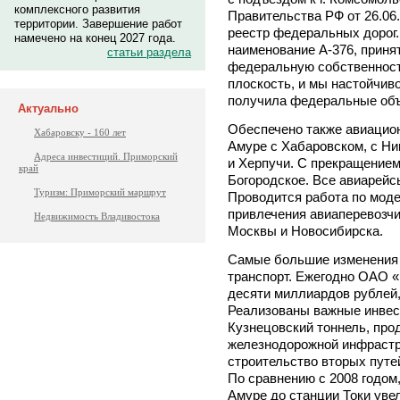
комплексного развития
Правительства РФ от 26.06.
территории. Завершение работ
реестр федеральных дорог.
намечено на конец 2027 года.
наименование А-376, приня
статьи раздела
федеральную собственност
плоскость, и мы настойчив
получила федеральные объ
Актуально
Обеспечено также авиацио
Хабаровску - 160 лет
Амуре с Хабаровском, с Ни
Адреса инвестиций. Приморский
и Херпучи. С прекращением
край
Богородское. Все авиарейс
Туризм: Приморский маршрут
Проводится работа по моде
привлечения авиаперевозч
Недвижимость Владивостока
Москвы и Новосибирска.
Самые большие изменения
транспорт. Ежегодно ОАО «
десяти миллиардов рублей,
Реализованы важные инвес
Кузнецовский тоннель, про
железнодорожной инфрастру
строительство вторых путей
По сравнению с 2008 годом,
Амуре до станции Токи уве