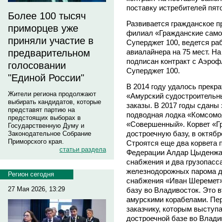
поставку истребителей пято
Более 100 тысяч
Развивается гражданское п
приморцев уже
филиал «Гражданские само
приняли участие в
Суперджет 100, ведется ра
авиалайнера на 75 мест. Н
предварительном
подписан контракт с Аэроф
голосовании
Суперджет 100.
"Единой России"
В 2014 году удалось прекр
Жители региона продолжают
«Амурский судостроительны
выбирать кандидатов, которые
заказы. В 2017 годы сданы
представят партию на
подводная лодка «Комсомо
предстоящих выборах в
«Совершенный». Корвет «Г
Государственную Думу и
достроечную базу, в октяб
Законодательное Собрание
Приморского края.
Строятся еще два корвета 
статьи раздела
Федерации Алдар Цыденжапо
снабжения и два грузопасс
железнодорожных парома д
Регион сегодня
снабжения «Иван Шеремет»
27 Мая 2026, 13:29
базу во Владивосток. Это 
амурскими корабелами. Пер
заказчику, которым высту
достроечной базе во Влади