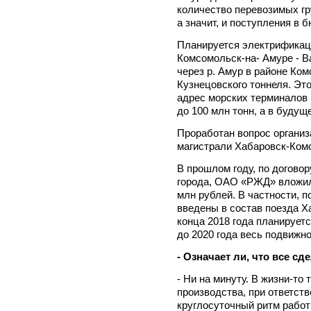
количество перевозимых гру
а значит, и поступления в 
Планируется электрификаци
Комсомольск-на- Амуре - В
через р. Амур в районе Ко
Кузнецовского тоннеля. Это
адрес морских терминалов 
до 100 млн тонн, а в будущ
Проработан вопрос органи
магистрали Хабаровск-Ком
В прошлом году, по догово
города, ОАО «РЖД» вложил
млн рублей. В частности, п
введены в состав поезда Х
конца 2018 года планируетс
до 2020 года весь подвижно
- Означает ли, что все с
- Ни на минуту. В жизни-то 
производства, при ответств
круглосуточный ритм работ