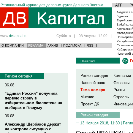
Региональный журнал для деловых кругов Дальнего Востока
АТР
Р
Амурская о
Бурятия
Еврейская 
Забайкаль
Камчатский
Магаданска
www.
dvkapital.ru
Суббота
|
08 Августа, 12:09
|
Приморски
Республика
О КОМПАНИИ
РЕКЛАМА
АРХИВ
|
ПОДПИСКА
|
RSS
|
Сахалинска
Хабаровски
Чукотский 
главная
Р
Регион сегодня
Компании
Регион сегодня
Часовой пояс
Финансы
06.08 |
Тема номера
Рынки
"Единая Россия" получила
Мнение
Отрасль
первую строку в
избирательном бюллетене на
Проект ДК
Инновации
выборах в Госдуму
Регион сегодня
06.08 |
13 Ноября 2018, 11:30 |
Регио
Александр Щербаков держит
на контроле ситуацию с
Сергей ИВАШКИН, г