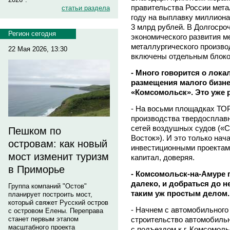
правительства России мета
статьи раздела
году на выплавку миллиона
3 млрд рублей. В Долгосро
Регион сегодня
экономического развития м
металлургического произво
22 Мая 2026, 13:30
включены отдельным блоко
- Много говорится о лок
размещения малого бизн
«Комсомольск». Это уже 
- На восьми площадках ТО
производства твердосплавн
сетей воздушных судов («
Пешком по
Восток»). И это только нач
островам: как новый
инвестиционными проектами
мост изменит туризм
капитал, доверяя.
в Приморье
- Комсомольск-на-Амуре
далеко, и добраться до н
Группа компаний "Остов"
таким уж простым делом.
планирует построить мост,
который свяжет Русский остров
- Начнем с автомобильного
с островом Елены. Переправа
строительство автомобильн
станет первым этапом
масштабного проекта
с подъездом к г. Комсомол