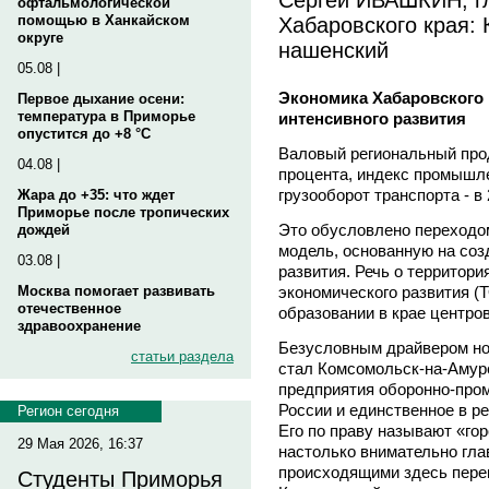
офтальмологической
Хабаровского края: 
помощью в Ханкайском
округе
нашенский
05.08 |
Экономика Хабаровского 
Первое дыхание осени:
температура в Приморье
интенсивного развития
опустится до +8 °C
Валовый региональный проду
04.08 |
процента, индекс промышле
грузооборот транспорта - в 
Жара до +35: что ждет
Приморье после тропических
Это обусловлено переходо
дождей
модель, основанную на со
03.08 |
развития. Речь о территор
экономического развития (
Москва помогает развивать
отечественное
образовании в крае центро
здравоохранение
Безусловным драйвером нов
статьи раздела
стал Комсомольск-на-Амур
предприятия оборонно-про
России и единственное в р
Регион сегодня
Его по праву называют «го
29 Мая 2026, 16:37
настолько внимательно гла
происходящими здесь пере
Студенты Приморья