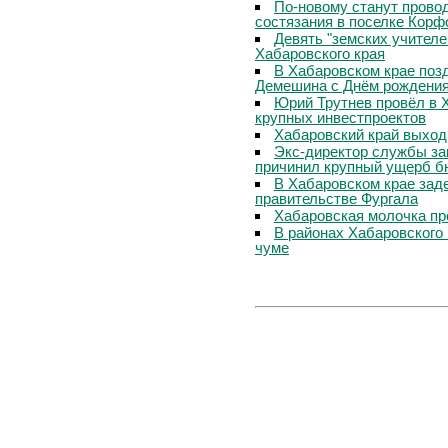
По-новому станут прово
состязания в поселке Корф
Девять "земских учителе
Хабаровского края
В Хабаровском крае поз
Демешина с Днём рождени
Юрий Трутнев провёл в 
крупных инвестпроектов
Хабаровский край выход
Экс-директор службы за
причинил крупный ущерб б
В Хабаровском крае зад
правительстве Фургала
Хабаровская молочка пр
В районах Хабаровского 
чуме