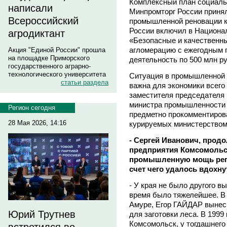
Комплексный план социальн
написали
Минпромторг России приня
Всероссийский
промышленной реновации к
России включил в Национа
агродиктант
«Безопасные и качественн
агломерацию с ежегодным 
Акция "Единой России" прошла
на площадке Приморского
деятельность по 500 млн ру
государственного аграрно-
технологического университета
Ситуация в промышленной 
статьи раздела
важна для экономики всего 
заместителя председателя п
министра промышленности
Регион сегодня
предметно прокомментиров
28 Мая 2026, 14:16
курируемых министерством
- Сергей Иванович, прод
предприятия Комсомольс
промышленную мощь регио
счет чего удалось вдохну
- У края не было другого 
время было тяжелейшее. В 
Амуре, Егор ГАЙДАР вынес 
Юрий Трутнев
для заготовки леса. В 1999
Комсомольск, у тогдашнего