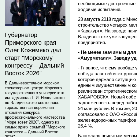
необходимые достроечные 
ходовые испытания.
23 августа 2018 года с Ми
строительство четырех мал
«Каракурт». На заводе нач
Губернатор
Владивостоке уже запущен
Приморского края
предприятия.
Олег Кожемяко дал
- Не менее значимым для
старт "Морскому
«Амурметалл». Заводу уд
конгрессу – Дальний
- Главное, что ему вообще
Восток 2026"
победа властей всех уровне
которое держало ситуацию н
В Дальневосточном морском
единым имущественным ко
тренажерном центре Морского
реализован стратегическо
государственного университета
ХАБАРОВСК». Новый собст
им. адмирала Г. И. Невельского
задолженность перед рабо
во Владивостоке состоялась
торжественная церемония
94 млн рублей. В том же, 2
открытия конкурса
согласовало с ОАО «Росси
профессионального мастерства
железнодорожных тарифов 
"Море зовет 2026", одного из
26,4 %.
самых ярких событий "Морского
конгресса – Дальний Восток
Благодаря принятым мерам
2026".