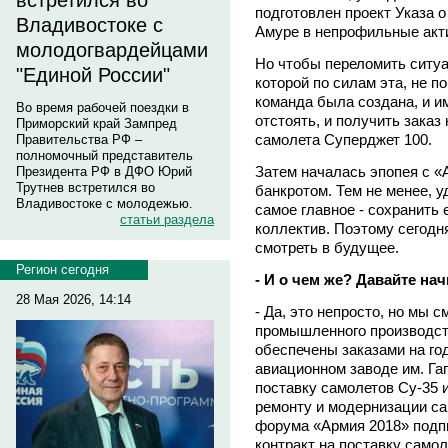
встретился во
подготовлен проект Указа 
Владивостоке с
Амуре в непрофильные акт
молодогвардейцами
Но чтобы переломить ситуа
"Единой России"
которой по силам эта, не п
команда была создана, и и
Во время рабочей поездки в
отстоять, и получить заказ
Приморский край Зампред
самолета Суперджет 100.
Правительства РФ –
полномочный представитель
Затем началась эпопея с 
Президента РФ в ДФО Юрий
Трутнев встретился во
банкротом. Тем не менее, у
Владивостоке с молодежью.
самое главное - сохранить
статьи раздела
коллектив. Поэтому сегодня
смотреть в будущее.
Регион сегодня
- И о чем же? Давайте нач
28 Мая 2026, 14:14
- Да, это непросто, но мы с
промышленного производств
обеспечены заказами на г
авиационном заводе им. Га
поставку самолетов Су-35 
ремонту и модернизации са
форума «Армия 2018» подпи
контракт на поставку самол