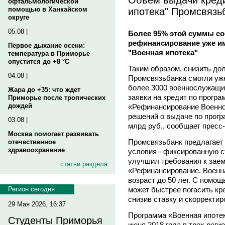
офтальмологической
ипотека" Промсвязь
помощью в Ханкайском
округе
05.08 |
Более 95% этой суммы со
рефинансирование уже и
Первое дыхание осени:
"Военная ипотека"
температура в Приморье
опустится до +8 °C
Таким образом, снизить до
04.08 |
Промсвязьбанка смогли уж
более 3000 военнослужащи
Жара до +35: что ждет
заявки на кредит по прогр
Приморье после тропических
дождей
«Рефинансирование Военно
решений о выдаче по прогр
03.08 |
млрд руб., сообщает пресс
Москва помогает развивать
Промсвязьбанк предлагает
отечественное
здравоохранение
условия - фиксированную с
улучшил требования к зае
статьи раздела
«Рефинансирование. Военн
возраст до 50 лет. С пом
может быстрее погасить кр
Регион сегодня
снизив ставку и скорректир
29 Мая 2026, 16:37
Программа «Военная ипотек
Студенты Приморья
июня 2018 года в трех реги