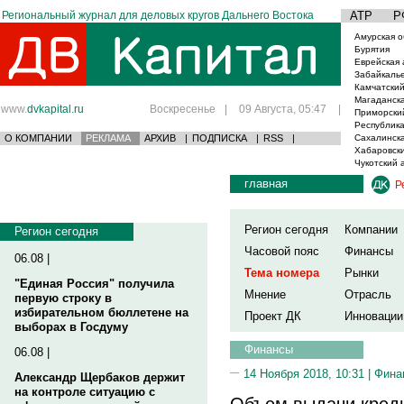
Региональный журнал для деловых кругов Дальнего Востока
АТР
Р
Амурская о
Бурятия
Еврейская 
Забайкаль
Камчатский
Магаданска
www.
dvkapital.ru
Воскресенье
|
09 Августа, 05:47
|
Приморски
Республика
О КОМПАНИИ
РЕКЛАМА
АРХИВ
|
ПОДПИСКА
|
RSS
|
Сахалинска
Хабаровски
Чукотский 
главная
Р
Регион сегодня
Компании
Регион сегодня
Часовой пояс
Финансы
06.08 |
Тема номера
Рынки
"Единая Россия" получила
Мнение
Отрасль
первую строку в
избирательном бюллетене на
Проект ДК
Инновации
выборах в Госдуму
Финансы
06.08 |
14 Ноября 2018, 10:31 |
Фина
Александр Щербаков держит
на контроле ситуацию с
Объем выдачи креди