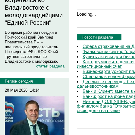
встретился во
Владивостоке с
Loading...
молодогвардейцами
"Единой России"
Во время рабочей поездки в
Новости раздела
Приморский край Зампред
Правительства РФ –
Сфера страхования на Д
полномочный представитель
"Банковский сектор "сп
Президента РФ в ДФО Юрий
Купить активы для бизн
Трутнев встретился во
Как преумножить деньги
Владивостоке с молодежью.
инвестиционный счет
статьи раздела
Бизнес-карта ускорит п
Сбербанк в новом форм
Денежные переводы без 
Регион сегодня
дальневосточникам
28 Мая 2026, 14:14
Банк и Клиент: вместе в
Банки: рост на фоне пад
Николай ДОЛГУШЕВ, уп
филиалом банка "Открытие
свою долю на рынке