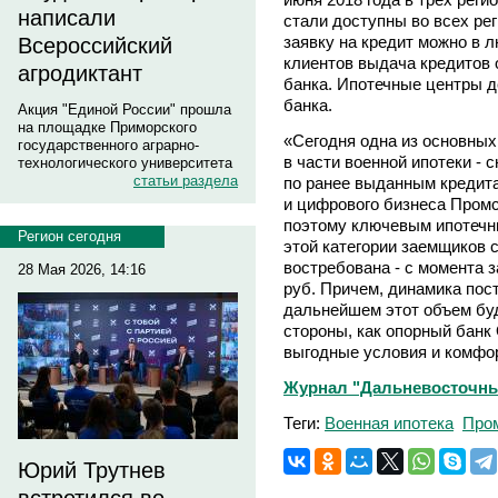
написали
стали доступны во всех ре
заявку на кредит можно в 
Всероссийский
клиентов выдача кредитов 
агродиктант
банка. Ипотечные центры д
банка.
Акция "Единой России" прошла
на площадке Приморского
«Сегодня одна из основны
государственного аграрно-
в части военной ипотеки -
технологического университета
статьи раздела
по ранее выданным кредита
и цифрового бизнеса Пром
поэтому ключевым ипотечн
Регион сегодня
этой категории заемщиков 
востребована - с момента 
28 Мая 2026, 14:16
руб. Причем, динамика пост
дальнейшем этот объем буд
стороны, как опорный бан
выгодные условия и комфо
Журнал "Дальневосточный
Теги:
Военная ипотека
Про
Юрий Трутнев