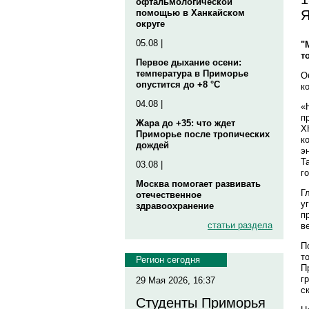
офтальмологической
Я
помощью в Ханкайском
округе
05.08 |
"
т
Первое дыхание осени:
температура в Приморье
О
опустится до +8 °C
к
04.08 |
«
п
Жара до +35: что ждет
Х
Приморье после тропических
к
дождей
э
Т
03.08 |
г
Москва помогает развивать
Г
отечественное
у
здравоохранение
п
статьи раздела
в
П
т
Регион сегодня
П
г
29 Мая 2026, 16:37
с
Студенты Приморья