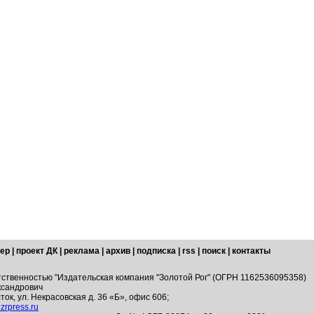
ер
|
проект ДК
|
реклама
|
архив
|
подписка
|
rss
|
поиск
|
контакты
тственностью "Издательская компания "Золотой Рог" (ОГРН 1162536095358)
ксандрович
ток, ул. Некрасовская д. 36 «Б», офис 606;
zrpress.ru