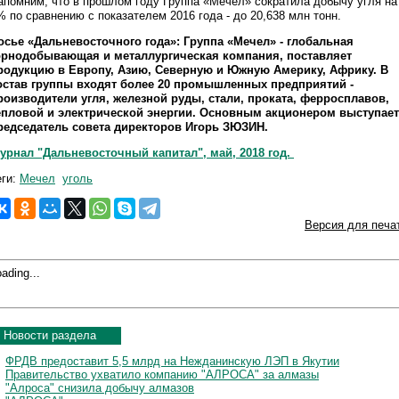
апомним, что в прошлом году Группа «Мечел» сократила добычу угля на
% по сравнению с показателем 2016 года - до 20,638 млн тонн.
осье «Дальневосточного года»: Группа «Мечел» - глобальная
орнодобывающая и металлургическая компания, поставляет
родукцию в Европу, Азию, Северную и Южную Америку, Африку. В
остав группы входят более 20 промышленных предприятий -
роизводители угля, железной руды, стали, проката, ферросплавов,
епловой и электрической энергии. Основным акционером выступает
редседатель совета директоров Игорь ЗЮЗИН.
урнал "Дальневосточный капитал", май, 2018 год.
еги:
Мечел
уголь
Версия для печа
ading...
Новости раздела
ФРДВ предоставит 5,5 млрд на Нежданинскую ЛЭП в Якутии
Правительство ухватило компанию "АЛРОСА" за алмазы
"Алроса" снизила добычу алмазов