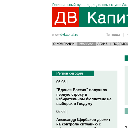
Региональный журнал для деловых кругов Дал
www.
dvkapital.ru
Пятница
|
О КОМПАНИИ
РЕКЛАМА
АРХИВ
|
ПОДПИСК
Регион сегодня
06.08 |
"Единая Россия" получила
первую строку в
избирательном бюллетене на
выборах в Госдуму
06.08 |
Александр Щербаков держит
на контроле ситуацию с
1