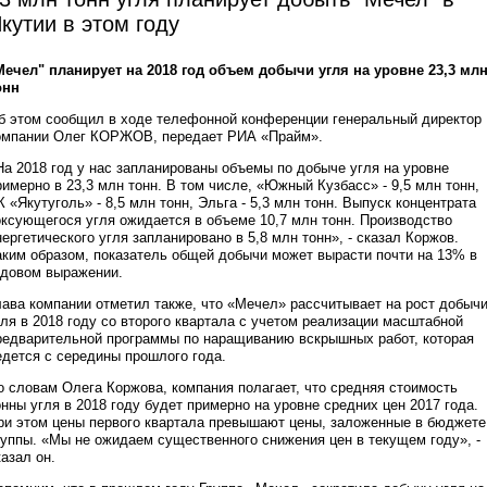
кутии в этом году
Мечел" планирует на 2018 год объем добычи угля на уровне 23,3 мл
онн
б этом сообщил в ходе телефонной конференции генеральный директор
омпании Олег КОРЖОВ, передает РИА «Прайм».
На 2018 год у нас запланированы объемы по добыче угля на уровне
римерно в 23,3 млн тонн. В том числе, «Южный Кузбасс» - 9,5 млн тонн,
К «Якутуголь» - 8,5 млн тонн, Эльга - 5,3 млн тонн. Выпуск концентрата
оксующегося угля ожидается в объеме 10,7 млн тонн. Производство
нергетического угля запланировано в 5,8 млн тонн», - сказал Коржов.
аким образом, показатель общей добычи может вырасти почти на 13% в
одовом выражении.
лава компании отметил также, что «Мечел» рассчитывает на рост добыч
гля в 2018 году со второго квартала с учетом реализации масштабной
редварительной программы по наращиванию вскрышных работ, которая
едется с середины прошлого года.
о словам Олега Коржова, компания полагает, что средняя стоимость
онны угля в 2018 году будет примерно на уровне средних цен 2017 года.
ри этом цены первого квартала превышают цены, заложенные в бюджете
руппы. «Мы не ожидаем существенного снижения цен в текущем году», -
казал он.