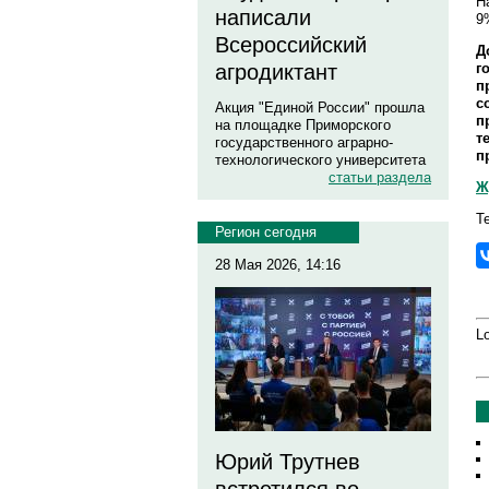
Н
написали
9
Всероссийский
Д
г
агродиктант
п
с
Акция "Единой России" прошла
п
на площадке Приморского
т
государственного аграрно-
п
технологического университета
статьи раздела
Ж
Т
Регион сегодня
28 Мая 2026, 14:16
Lo
Юрий Трутнев