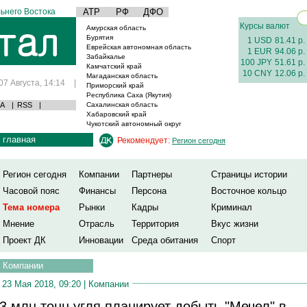
ьнего Востока
АТР
РФ
ДФО
Курсы валют
Амурская область
Бурятия
1 USD
81.41 р.
Еврейская автономная область
1 EUR
94.06 р.
Забайкалье
100 JPY
51.61 р.
Камчатский край
10 CNY
12.06 р.
Магаданская область
07 Августа, 14:14
|
Приморский край
Республика Саха (Якутия)
А
|
RSS
|
Сахалинская область
Хабаровский край
Чукотский автономный округ
главная
Рекомендует:
Регион сегодня
Регион сегодня
Компании
Партнеры
Страницы истории
Часовой пояс
Финансы
Персона
Восточное кольцо
Тема номера
Рынки
Кадры
Криминал
Мнение
Отрасль
Территория
Вкус жизни
Проект ДК
Инновации
Среда обитания
Спорт
Компании
23 Мая 2018, 09:20 |
Компании
3 млн тонн угля планирует добыть "Мечел" в