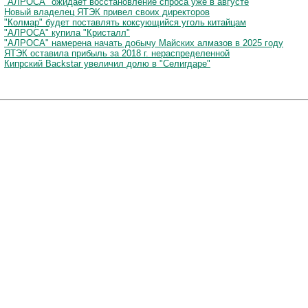
"АЛРОСА" ожидает восстановление спроса уже в августе
Новый владелец ЯТЭК привел своих директоров
"Колмар" будет поставлять коксующийся уголь китайцам
"АЛРОСА" купила "Кристалл"
"АЛРОСА" намерена начать добычу Майских алмазов в 2025 году
ЯТЭК оставила прибыль за 2018 г. нераспределенной
Кипрский Backstar увеличил долю в "Селигдаре"