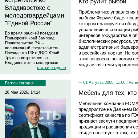
встретился во
Кто рулит рыбой
Владивостоке с
Проблематике управления 
молодогвардейцами
рыбном Форуме будет посвя
"Единой России"
котором планируется обсуди
управлении ассоциаций ры
Во время рабочей поездки в
интересов государства в о
Приморский край Зампред
биологических ресурсов, у
Правительства РФ –
административных барьеро
полномочный представитель
в российских портах. Не с
Президента РФ в ДФО Юрий
Трутнев встретился во
этих вопросов, позволим с
Владивостоке с молодежью.
модели системы управления 
статьи раздела
01 Августа 2005, 11:00 |
Реги
Регион сегодня
Мебель для тех, кто
28 Мая 2026, 14:14
Мебельная компания FOMA 
предприятие на Дальнем В
сертификат качества по ГО
признает заслуги предприя
продукции и расширении ее
свидетельствует о том, что