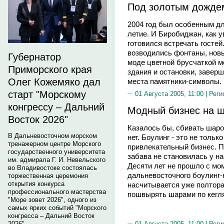
Под золотым дожде
2004 год был особенным дл
летие. И Биробиджан, как 
готовился встречать гостей
возводились фонтаны, нов
Губернатор
моде цветной брусчаткой 
Приморского края
здания и остановки, завер
Олег Кожемяко дал
места памятники-символы.
старт "Морскому
01 Августа 2005, 11:00 |
Реги
конгрессу – Дальний
Модный бизнес на 
Восток 2026"
Казалось бы, сбивать шаром
В Дальневосточном морском
нет. Боулинг - это не тольк
тренажерном центре Морского
привлекательный бизнес. П
государственного университета
забава не становилась у на
им. адмирала Г. И. Невельского
Десяти лет не прошло с мо
во Владивостоке состоялась
дальневосточного боулинг-к
торжественная церемония
открытия конкурса
насчитывается уже полтора
профессионального мастерства
пошвырять шарами по кегл
"Море зовет 2026", одного из
самых ярких событий "Морского
конгресса – Дальний Восток
01 Августа 2005, 11:00 |
Реги
2026".