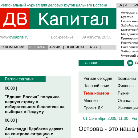
Региональный журнал для деловых кругов Дальнего Востока
АТР
Р
Амурская о
Бурятия
Еврейская 
Забайкаль
Камчатский
Магаданска
www.
dvkapital.ru
Воскресенье
|
09 Августа, 20:58
|
Приморски
Республика
О КОМПАНИИ
РЕКЛАМА
АРХИВ
|
ПОДПИСКА
|
RSS
|
Сахалинска
Хабаровски
Чукотский 
главная
Р
Регион сегодня
Компании
Регион сегодня
Часовой пояс
Финансы
06.08 |
Тема номера
Рынки
"Единая Россия" получила
Мнение
Отрасль
первую строку в
избирательном бюллетене на
Проект ДК
Инновации
выборах в Госдуму
01 Сентября 2005, 11:00 |
Рег
06.08 |
Острова - это наша
Александр Щербаков держит
на контроле ситуацию с