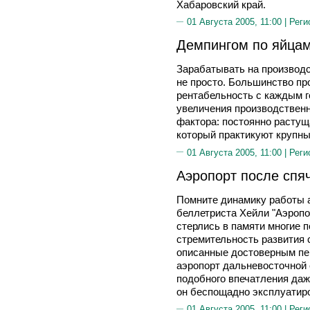
Хабаровский край.
01 Августа 2005, 11:00 |
Реги
Демпингом по яйца
Зарабатывать на производ
не просто. Большинство пр
рентабельность с каждым г
увеличения производствен
фактора: постоянно растуща
который практикуют крупны
01 Августа 2005, 11:00 |
Реги
Аэропорт после спя
Помните динамику работы а
беллетриста Хейли "Аэропор
стерлись в памяти многие 
стремительность развития
описанные достоверным пе
аэропорт дальневосточной 
подобного впечатления даж
он беспощадно эксплуатиро
01 Августа 2005, 11:00 |
Реги