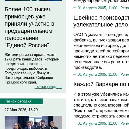
международным условиям б
01 Августа 2005, 11:00 |
Реги
Более 100 тысяч
приморцев уже
Швейное производст
приняли участие в
увлекательное дело
предварительном
ОАО "Диамант" - сегодня е
голосовании
фабрика, выпускающая верх
"Единой России"
многолетнюю историю, дол
производителей легкой про
Жители региона продолжают
немногих не только пережи
выбирать кандидатов, которые
но и сумевшее сохранить т
представят партию на
производства.
предстоящих выборах в
Государственную Думу и
01 Августа 2005, 11:00 |
Реги
Законодательное Собрание
Приморского края.
Каждой Варваре по 
статьи раздела
И в этом уже убедились ка
так и те, кто смог ознаком
Регион сегодня
специально организованной
27 Мая 2026, 13:29
"Виктория" открыла всем 
продемонстрировать свои 
01 Августа 2005, 11:00 |
Реги