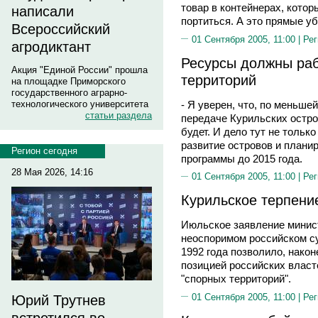
товар в контейнерах, котор
написали
портиться. А это прямые уб
Всероссийский
01 Сентября 2005, 11:00 |
Рег
агродиктант
Ресурсы должны раб
Акция "Единой России" прошла
территорий
на площадке Приморского
государственного аграрно-
- Я уверен, что, по меньше
технологического университета
статьи раздела
передаче Курильских остро
будет. И дело тут не тольк
развитие островов и плани
Регион сегодня
программы до 2015 года.
28 Мая 2026, 14:16
01 Сентября 2005, 11:00 |
Рег
Курильское терпени
Июльское заявление мини
неоспоримом российском су
1992 года позволило, нако
позицией российских власт
"спорных территорий".
01 Сентября 2005, 11:00 |
Рег
Юрий Трутнев