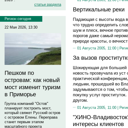
статьи раздела
Вертикальные реки
Регион сегодня
Падающая с высоты вода вс
что трудно определить сло
22 Мая 2026, 13:30
шум и плеск, вечное против
порогов даже самый нером
природе красоты, о вечност
01 Августа 2005, 11:00 |
Реги
За вызов проститутк
Шокирующая для большей ч
Пешком по
новость прозвучала из уст 
практической конференции
островам: как новый
людьми, прошедшей во Вла
мост изменит туризм
задумываются о том, чтобы
в Приморье
покупку услуг проституток
другом.
Группа компаний "Остов"
01 Августа 2005, 11:00 |
Реги
планирует построить мост,
который свяжет Русский остров
"ХИНО-Владивосток"
с островом Елены. Переправа
станет первым этапом
интересы клиентов
масштабного проекта