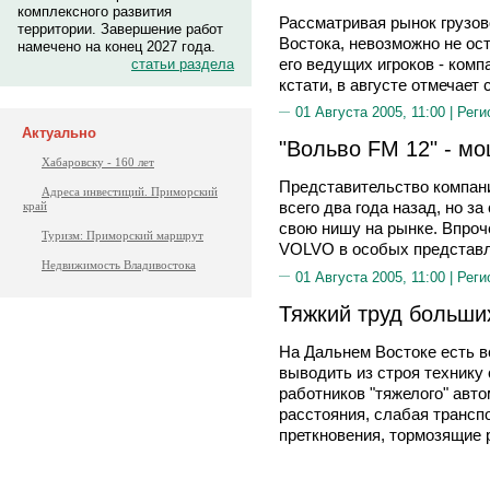
комплексного развития
Рассматривая рынок грузов
территории. Завершение работ
Востока, невозможно не ос
намечено на конец 2027 года.
его ведущих игроков - ком
статьи раздела
кстати, в августе отмечает
01 Августа 2005, 11:00 |
Реги
Актуально
"Вольво FM 12" - м
Хабаровску - 160 лет
Представительство компан
Адреса инвестиций. Приморский
всего два года назад, но за
край
свою нишу на рынке. Впроч
Туризм: Приморский маршрут
VOLVO в особых представл
Недвижимость Владивостока
01 Августа 2005, 11:00 |
Реги
Тяжкий труд больш
На Дальнем Востоке есть вс
выводить из строя технику
работников "тяжелого" авт
расстояния, слабая трансп
преткновения, тормозящие 