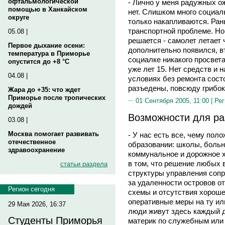
офтальмологической
- Лично у меня радужных ож
помощью в Ханкайском
нет. Слишком много социаль
округе
только накапливаются. Ран
транспортной проблеме. Но 
05.08 |
решается - самолет летает 
Первое дыхание осени:
дополнительно появился, вт
температура в Приморье
социалке никакого просвет
опустится до +8 °C
уже лет 15. Нет средств и 
04.08 |
условиях без ремонта сост
разъедены, повсюду грибок,
Жара до +35: что ждет
Приморье после тропических
01 Сентября 2005, 11:00 |
Рег
дождей
Возможности для ра
03.08 |
Москва помогает развивать
- У нас есть все, чему по
отечественное
образовании: школы, больн
здравоохранение
коммунальное и дорожное х
в том, что решение любых 
статьи раздела
структуры управления сопр
за удаленности островов о
Регион сегодня
схемы и отсутствия хороше
оперативные меры на ту ил
29 Мая 2026, 16:37
люди живут здесь каждый д
Студенты Приморья
материк по служебным или