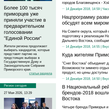
городов Благовещенск - Хэ
Более 100 тысяч
14 Декабря 2018, 14:59 |
Час
приморцев уже
Нацпрограмму разви
приняли участие в
обсудят всем миром
предварительном
На Совете округа, который
голосовании
подготовку к реализации Н
"Единой России"
Дальнего Востока, сообща
Жители региона продолжают
14 Декабря 2018, 14:55 |
Вку
выбирать кандидатов, которые
Куда жителям Примо
представят партию на
предстоящих выборах в
Государственную Думу и
"Снег Востока" объединит 
Законодательное Собрание
Возможности зимнего отдых
Приморского края.
продукт, но цены доступны
статьи раздела
14 Декабря 2018, 14:50 |
Вку
Регион сегодня
В Национальный рей
брендов-2018 вошли
27 Мая 2026, 13:29
Востока
Четыре бренда Приморья и 