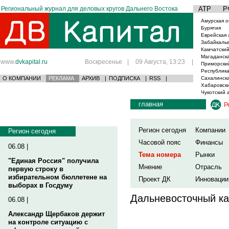
Региональный журнал для деловых кругов Дальнего Востока
АТР
Р
Амурская о
Бурятия
Еврейская 
Забайкаль
Камчатский
Магаданска
www.
dvkapital.ru
Воскресенье
|
09 Августа, 13:23
|
Приморски
Республика
О КОМПАНИИ
РЕКЛАМА
АРХИВ
|
ПОДПИСКА
|
RSS
|
Сахалинска
Хабаровски
Чукотский 
главная
Р
Регион сегодня
Компании
Регион сегодня
Часовой пояс
Финансы
06.08 |
Тема номера
Рынки
"Единая Россия" получила
Мнение
Отрасль
первую строку в
избирательном бюллетене на
Проект ДК
Инновации
выборах в Госдуму
Дальневосточный ка
06.08 |
Александр Щербаков держит
на контроле ситуацию с