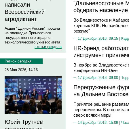
"Дальневосточные 
написали
обдирать население 
Всероссийский
агродиктант
Во Владивостоке и Хабаро
крупных КПК. Но наиболее 
Акция "Единой России" прошла
режиме"
на площадке Приморского
государственного аграрно-
17 Декабря 2018, 09:15 |
Кад
технологического университета
HR-бренд работодат
статьи раздела
инструмент привлеч
Регион сегодня
В ноябре во Владивостоке 
28 Мая 2026, 14:16
конференция HR-Dive.
17 Декабря 2018, 09:00 |
Тер
Перегруженные фур
на Дальнем Востоке
Принятое решение развяза
перевозчикам. В погоне за
сверх всякой меры
Юрий Трутнев
14 Декабря 2018, 15:09 |
Час