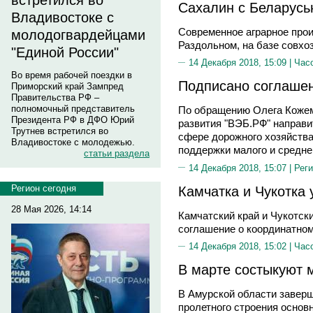
встретился во
Сахалин с Беларусь
Владивостоке с
Современное аграрное прои
молодогвардейцами
Раздольном, на базе совхоз
"Единой России"
14 Декабря 2018, 15:09 |
Час
Во время рабочей поездки в
Подписано соглаше
Приморский край Зампред
Правительства РФ –
полномочный представитель
По обращению Олега Кожем
Президента РФ в ДФО Юрий
развития "ВЭБ.РФ" направи
Трутнев встретился во
сфере дорожного хозяйства
Владивостоке с молодежью.
поддержки малого и средне
статьи раздела
14 Декабря 2018, 15:07 |
Реги
Камчатка и Чукотка 
Регион сегодня
28 Мая 2026, 14:14
Камчатский край и Чукотск
соглашение о координатном
14 Декабря 2018, 15:02 |
Час
В марте состыкуют 
В Амурской области заверш
пролетного строения основн