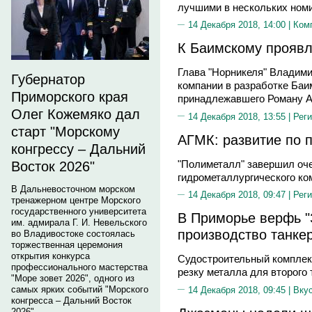
лучшими в нескольких ном
14 Декабря 2018, 14:00 |
Ком
К Баимскому проявл
Глава "Норникеля" Владим
Губернатор
компании в разработке Баи
Приморского края
принадлежавшего Роману
Олег Кожемяко дал
14 Декабря 2018, 13:55 |
Реги
старт "Морскому
АГМК: развитие по 
конгрессу – Дальний
"Полиметалл" завершил оче
Восток 2026"
гидрометаллургического ко
В Дальневосточном морском
14 Декабря 2018, 09:47 |
Реги
тренажерном центре Морского
государственного университета
В Приморье верфь "
им. адмирала Г. И. Невельского
производство танке
во Владивостоке состоялась
торжественная церемония
открытия конкурса
Судостроительный комплек
профессионального мастерства
резку металла для второго 
"Море зовет 2026", одного из
самых ярких событий "Морского
14 Декабря 2018, 09:45 |
Вку
конгресса – Дальний Восток
2026".