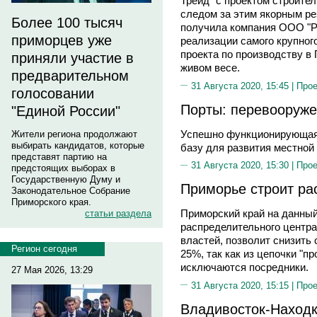
Трейд" с проектом строите
следом за этим якорным ре
Более 100 тысяч
получила компания ООО "Р
приморцев уже
реализации самого крупног
проекта по производству в
приняли участие в
живом весе.
предварительном
31 Августа 2020, 15:45 |
Прое
голосовании
Порты: перевооруж
"Единой России"
Успешно функционирующая 
Жители региона продолжают
выбирать кандидатов, которые
базу для развития местной
представят партию на
31 Августа 2020, 15:30 |
Прое
предстоящих выборах в
Государственную Думу и
Приморье строит ра
Законодательное Собрание
Приморского края.
Приморский край на данный
статьи раздела
распределительного центра
властей, позволит снизить 
Регион сегодня
25%, так как из цепочки "п
исключаются посредники.
27 Мая 2026, 13:29
31 Августа 2020, 15:15 |
Прое
Владивосток-Находк