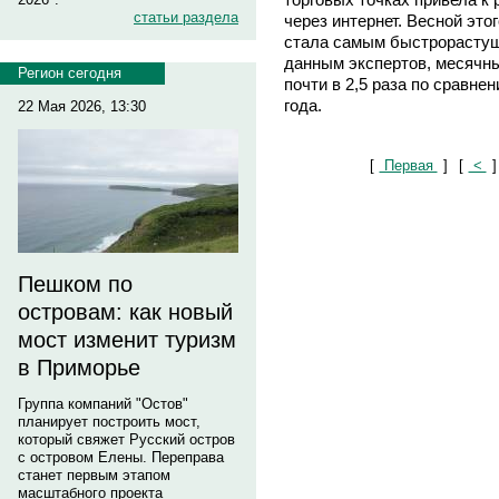
статьи раздела
через интернет. Весной это
стала самым быстрорастущ
данным экспертов, месячны
Регион сегодня
почти в 2,5 раза по сравн
года.
22 Мая 2026, 13:30
[
Первая
]
[
<
]
Пешком по
островам: как новый
мост изменит туризм
в Приморье
Группа компаний "Остов"
планирует построить мост,
который свяжет Русский остров
с островом Елены. Переправа
станет первым этапом
масштабного проекта