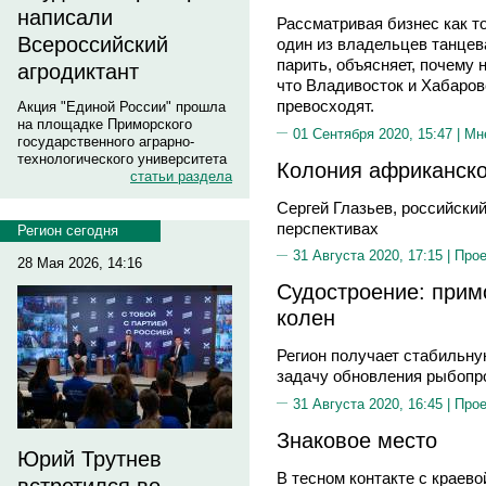
написали
Рассматривая бизнес как т
Всероссийский
один из владельцев танцев
парить, объясняет, почему 
агродиктант
что Владивосток и Хабаровс
превосходят.
Акция "Единой России" прошла
на площадке Приморского
01 Сентября 2020, 15:47 |
Мн
государственного аграрно-
технологического университета
Колония африканско
статьи раздела
Сергей Глазьев, российски
перспективах
Регион сегодня
31 Августа 2020, 17:15 |
Прое
28 Мая 2026, 14:16
Cудостроение: прим
колен
Регион получает стабильну
задачу обновления рыбопр
31 Августа 2020, 16:45 |
Прое
Знаковое место
Юрий Трутнев
В тесном контакте с краев