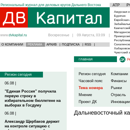
Региональный журнал для деловых кругов Дальнего Востока
АТР
Р
Амурская о
Бурятия
Еврейская 
Забайкаль
Камчатский
Магаданска
www.
dvkapital.ru
Воскресенье
|
09 Августа, 03:09
|
Приморски
Республика
О КОМПАНИИ
РЕКЛАМА
АРХИВ
|
ПОДПИСКА
|
RSS
|
Сахалинска
Хабаровски
Чукотский 
главная
Р
Регион сегодня
Компании
Регион сегодня
Часовой пояс
Финансы
06.08 |
Тема номера
Рынки
"Единая Россия" получила
Мнение
Отрасль
первую строку в
избирательном бюллетене на
Проект ДК
Инновации
выборах в Госдуму
Дальневосточный ка
06.08 |
Александр Щербаков держит
на контроле ситуацию с