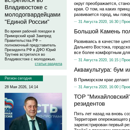
встретился во
округ преображается, стано
Владивостоке с
края. О том, на каких прин
молодогвардейцами
развивается город, мы гово
"Единой России"
31 Августа 2020, 16:30 |
Прое
Большой Камень по
Во время рабочей поездки в
Приморский край Зампред
Правительства РФ –
Развиваясь в качестве цен
полномочный представитель
Дальнего Востока, городск
Президента РФ в ДФО Юрий
все более комфортным для
Трутнев встретился во
Владивостоке с молодежью.
31 Августа 2020, 16:15 |
Прое
статьи раздела
Аквакультура: бум и
Регион сегодня
В Приморском крае делают 
28 Мая 2026, 14:14
31 Августа 2020, 16:00 |
Прое
ТОР "Михайловский"
резидентов
Пять лет назад на вновь с
Территория опережающего 
зарегистрирован первый ре