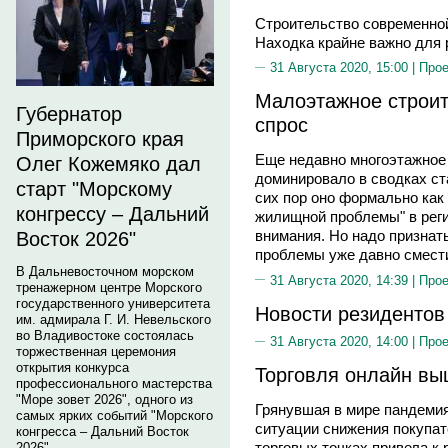
Строительство современно
Находка крайне важно для 
31 Августа 2020, 15:00 |
Прое
Малоэтажное строит
Губернатор
спрос
Приморского края
Еще недавно многоэтажное
Олег Кожемяко дал
доминировало в сводках ст
старт "Морскому
сих пор оно формально как
конгрессу – Дальний
жилищной проблемы" в реги
внимания. Но надо признат
Восток 2026"
проблемы уже давно сместил
В Дальневосточном морском
31 Августа 2020, 14:39 |
Прое
тренажерном центре Морского
государственного университета
Новости резидентов
им. адмирала Г. И. Невельского
во Владивостоке состоялась
31 Августа 2020, 14:00 |
Прое
торжественная церемония
открытия конкурса
Торговля онлайн вы
профессионального мастерства
"Море зовет 2026", одного из
Грянувшая в мире пандеми
самых ярких событий "Морского
ситуации снижения покупат
конгресса – Дальний Восток
торговых точках привела к
2026".