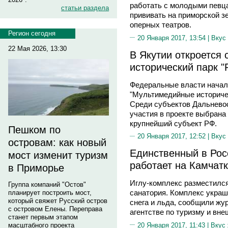
работать с молодыми певца
статьи раздела
прививать на приморской з
оперных театров.
Регион сегодня
20 Января 2017, 13:54 |
Вкус
22 Мая 2026, 13:30
В Якутии откроется
исторический парк "
Федеральные власти начал
"Мультимедийные историчес
Среди субъектов Дальневос
участия в проекте выбрана
крупнейший субъект РФ.
Пешком по
20 Января 2017, 12:52 |
Вкус
островам: как новый
Единственный в Рос
мост изменит туризм
работает на Камчат
в Приморье
Иглу-комплекс разместился
Группа компаний "Остов"
санатория. Комплекс укра
планирует построить мост,
который свяжет Русский остров
снега и льда, сообщили жу
с островом Елены. Переправа
агентстве по туризму и вне
станет первым этапом
20 Января 2017, 11:43 |
Вкус
масштабного проекта