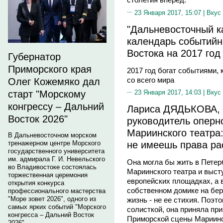
23 Января 2017, 15:07 |
Вкус
"Дальневосточный к
календарь событийн
Востока на 2017 год
Губернатор
Приморского края
2017 год богат событиями, 
со всего мира
Олег Кожемяко дал
старт "Морскому
23 Января 2017, 14:03 |
Вкус
конгрессу – Дальний
Лариса ДЯДЬКОВА, 
Восток 2026"
руководитель оперн
Мариинского театра:
В Дальневосточном морском
не имеешь права ра
тренажерном центре Морского
государственного университета
им. адмирала Г. И. Невельского
Она могла бы жить в Петер
во Владивостоке состоялась
Мариинского театра и выст
торжественная церемония
европейских площадках, а 
открытия конкурса
собственном домике на бер
профессионального мастерства
"Море зовет 2026", одного из
жизнь - не ее стихия. Поэт
самых ярких событий "Морского
солисткой, она приняла пр
конгресса – Дальний Восток
Приморской сцены Мариинск
2026".