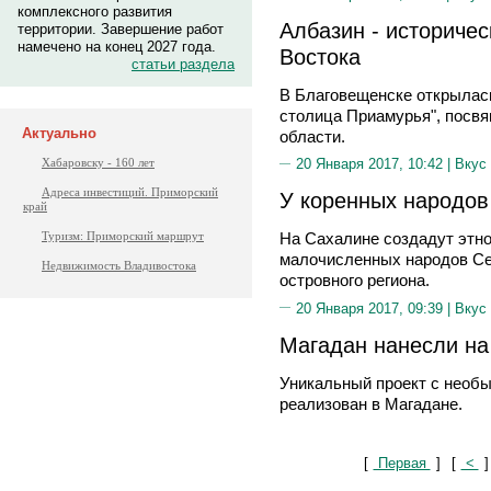
комплексного развития
Албазин - историчес
территории. Завершение работ
намечено на конец 2027 года.
Востока
статьи раздела
В Благовещенске открылась
столица Приамурья", посв
Актуально
области.
Хабаровску - 160 лет
20 Января 2017, 10:42 |
Вкус
Адреса инвестиций. Приморский
У коренных народов
край
Туризм: Приморский маршрут
На Сахалине создадут этн
малочисленных народов Се
Недвижимость Владивостока
островного региона.
20 Января 2017, 09:39 |
Вкус
Магадан нанесли на
Уникальный проект с необ
реализован в Магадане.
[
Первая
]
[
<
]