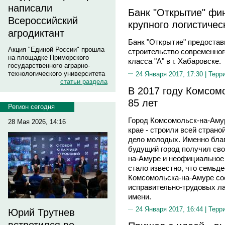
написали
Банк "Открытие" фи
Всероссийский
крупного логистичес
агродиктант
Банк "Открытие" предостав
Акция "Единой России" прошла
строительство современног
на площадке Приморского
класса "А" в г. Хабаровске.
государственного аграрно-
технологического университета
24 Января 2017, 17:30 |
Терр
статьи раздела
В 2017 году Комсом
85 лет
Регион сегодня
Город Комсомольск-на-Амур
28 Мая 2026, 14:16
крае - строили всей страной
дело молодых. Именно бла
будущий город получил св
на-Амуре и неофициальное 
стало известно, что семьд
Комсомольска-на-Амуре со
исправительно-трудовых ла
имени.
24 Января 2017, 16:44 |
Терр
Юрий Трутнев