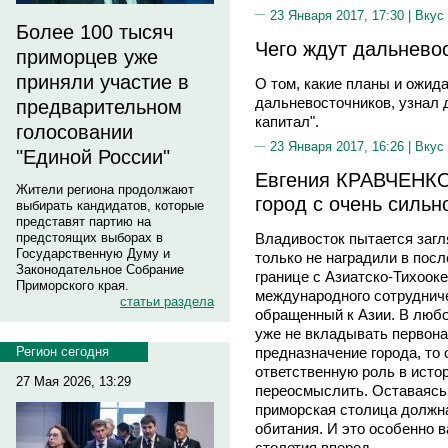
23 Января 2017, 17:30 |
Вкус
Более 100 тысяч
Чего ждут дальневос
приморцев уже
приняли участие в
О том, какие планы и ожида
дальневосточников, узнал
предварительном
капитал".
голосовании
23 Января 2017, 16:26 |
Вкус
"Единой России"
Евгения КРАВЧЕНКО,
Жители региона продолжают
город с очень сильн
выбирать кандидатов, которые
представят партию на
предстоящих выборах в
Владивосток пытается загл
Государственную Думу и
только не наградили в посл
Законодательное Собрание
границе с Азиатско-Тихооке
Приморского края.
международного сотрудничес
статьи раздела
обращенный к Азии. В любо
уже не вкладывать первона
Регион сегодня
предназначение города, то
ответственную роль в исто
27 Мая 2026, 13:29
переосмыслить. Оставаясь
приморская столица должн
обитания. И это особенно 
столетия вперед.