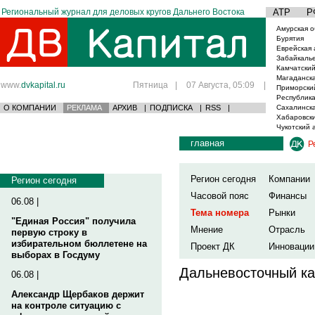
Региональный журнал для деловых кругов Дальнего Востока
АТР
Р
Амурская о
Бурятия
Еврейская 
Забайкаль
Камчатский
Магаданска
www.
dvkapital.ru
Пятница
|
07 Августа, 05:09
|
Приморски
Республика
О КОМПАНИИ
РЕКЛАМА
АРХИВ
|
ПОДПИСКА
|
RSS
|
Сахалинска
Хабаровски
Чукотский 
главная
Р
Регион сегодня
Компании
Регион сегодня
Часовой пояс
Финансы
06.08 |
Тема номера
Рынки
"Единая Россия" получила
Мнение
Отрасль
первую строку в
избирательном бюллетене на
Проект ДК
Инновации
выборах в Госдуму
Дальневосточный ка
06.08 |
Александр Щербаков держит
на контроле ситуацию с