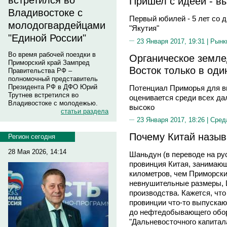
встретился во
Пришел с идеей - в
Владивостоке с
Первый юбилей - 5 лет со д
молодогвардейцами
"Якутия"
"Единой России"
23 Января 2017, 19:31 |
Рынк
Во время рабочей поездки в
Органическое земл
Приморский край Зампред
Восток только в оди
Правительства РФ –
полномочный представитель
Президента РФ в ДФО Юрий
Потенциал Приморья для в
Трутнев встретился во
оценивается среди всех д
Владивостоке с молодежью.
высоко
статьи раздела
23 Января 2017, 18:26 |
Сред
Почему Китай назы
Регион сегодня
28 Мая 2026, 14:14
Шаньдун (в переводе на рус
провинция Китая, занимаю
километров, чем Приморский
невнушительные размеры, 
производства. Кажется, что
провинции что-то выпускают
до нефтедобывающего обор
"Дальневосточного капитал