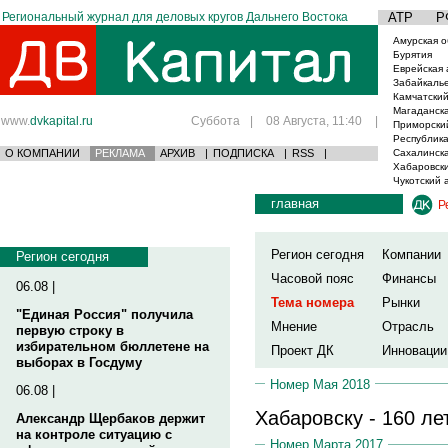
Региональный журнал для деловых кругов Дальнего Востока
АТР
Р
Амурская о
Бурятия
Еврейская 
Забайкаль
Камчатский
Магаданска
www.
dvkapital.ru
Суббота
|
08 Августа, 11:40
|
Приморски
Республика
О КОМПАНИИ
РЕКЛАМА
АРХИВ
|
ПОДПИСКА
|
RSS
|
Сахалинска
Хабаровски
Чукотский 
главная
Р
Регион сегодня
Компании
Регион сегодня
Часовой пояс
Финансы
06.08 |
Тема номера
Рынки
"Единая Россия" получила
Мнение
Отрасль
первую строку в
избирательном бюллетене на
Проект ДК
Инновации
выборах в Госдуму
Номер Мая 2018
06.08 |
Хабаровску - 160 ле
Александр Щербаков держит
на контроле ситуацию с
Номер Марта 2017